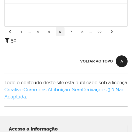
Concluído
1751386
DANIEL FADIGAS MORENO
Técnico
23007.00029220/2021-26
07/03/2022
21/03/2022
Concluído
1
...
4
5
6
7
8
...
22
50
VOLTAR AO TOPO
Todo o conteúdo deste site está publicado sob a licença
Creative Commons Atribuição-SemDerivações 3.0 Não
Adaptada
.
Acesso a Informação