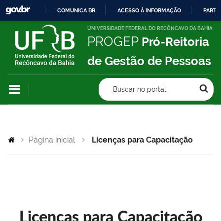
COMUNICA BR
ACESSO À INFORMAÇÃO
PARTI
IR
UNIVERSIDADE FEDERAL DO RECÔNCAVO DA BAHIA
PROGEP
Pró-Reitoria
PARA
O
de Gestão de Pessoas
CONTEÚDO
Buscar no portal
Página inicial
Licenças para Capacitação
Licenças para Capacitação