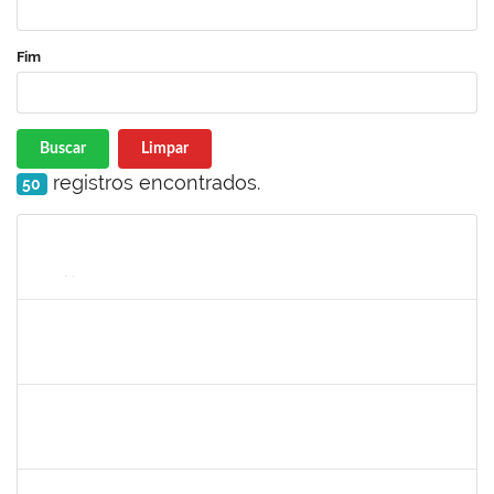
Fim
Buscar
Limpar
registros encontrados.
50
Matrícula
Nome
Cargo
Processo
Início
Fim
Status
1345024
ANA LUCIA MORENO AMOR
Docente
23007.00029680/2019-28
01/07/2020
29/08/2020
Concluído
1878586
Ciro Ribeiro Filadelfo
Técnico
23007.00021795/2019-78
01/07/2020
29/08/2020
Concluído