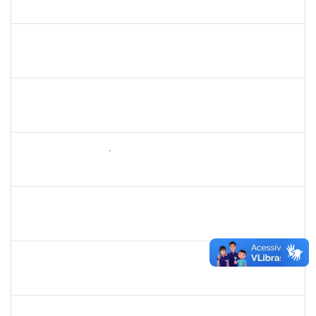
23007.015316/2020-47
05/05/2021
02/08/2021
Concluído
1551189
Fabíola Marinho Costa
Docente
23007.00003279/2021-93
31/05/2021
30/08/2021
Concluído
1610901
LUCIANA SOUZA OLIVEIRA
Técnico
23007.00004135/2021-67
02/08/2021
31/08/2021
Concluído
2157022
ROMUALDO ANDRÉ DA COSTA
Técnico
23007.00015974/2021-29
30/08/2021
24/09/2021
Concluído
1345024
ANA LUCIA MORENO AMOR
Docente
23007.00029680/2019-28
01/08/2021
29/09/2021
Concluído
2261567
JOICE BRUNA DAS GRACAS GONCALVES
Técnico
23007.00010858/2021-33
01/09/2021
30/09/2021
Concluído
1277032