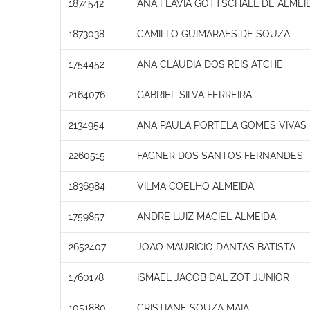
1874542
ANA FLAVIA GOTTSCHALL DE ALMEI
1873038
CAMILLO GUIMARAES DE SOUZA
1754452
ANA CLAUDIA DOS REIS ATCHE
2164076
GABRIEL SILVA FERREIRA
2134954
ANA PAULA PORTELA GOMES VIVAS
2260515
FAGNER DOS SANTOS FERNANDES
1836984
VILMA COELHO ALMEIDA
1759857
ANDRE LUIZ MACIEL ALMEIDA
2652407
JOAO MAURICIO DANTAS BATISTA
1760178
ISMAEL JACOB DAL ZOT JUNIOR
1051880
CRISTIANE SOUZA MAIA