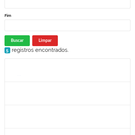
Fim
Buscar
Limpar
registros encontrados.
5
Matrícula
Nome
Cargo
Processo
Início
Fim
Status
lelia
30/11/-0001
30/11/-0001
Concluído
josemara
30/11/-0001
30/11/-0001
Concluído