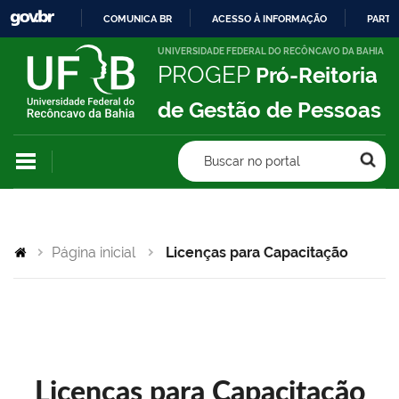
COMUNICA BR
ACESSO À INFORMAÇÃO
PARTI
IR
UNIVERSIDADE FEDERAL DO RECÔNCAVO DA BAHIA
PROGEP
Pró-Reitoria
PARA
O
de Gestão de Pessoas
CONTEÚDO
Buscar no portal
Página inicial
Licenças para Capacitação
Licenças para Capacitação