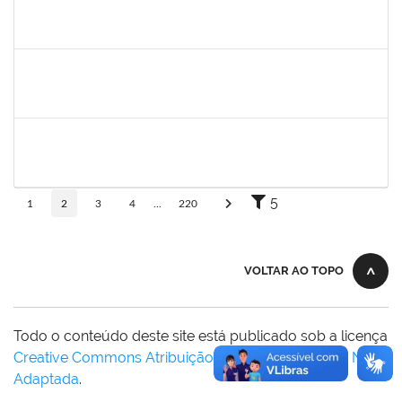
jefferson
30/11/-0001
30/11/-0001
Concluído
romenique
Selecione...
30/11/-0001
30/11/-0001
Concluído
rodrigo fernandes
30/11/-0001
30/11/-0001
Concluído
5
1
2
3
4
...
220
VOLTAR AO TOPO
Todo o conteúdo deste site está publicado sob a licença
Creative Commons Atribuição-SemDerivações 3.0 Não
Adaptada
.