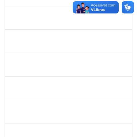
27/06/2019
Concluído
1678448
Simone Brandão Souza
Docente
23007.0005041/2019-55
01/04/2019
29/06/2019
Concluído
1581481
Jadmilson da Cruz Dias
Docente
23007.2811/2019-28
01/04/2019
01/07/2019
Concluído
1844164
Sielia Barreto Brito
Docente
23007.32285/2018-21
01/04/2019
01/07/2019
Concluído
1753038
Leone Ricardo de C. Santana
Técnico
23007004772/2019-43
03/06/2019
02/07/2019
Concluído
1532399
Karina Zanoti Fonseca
Docente
23007.31541/2018-30
08/04/2019
06/07/2019
Concluído
1754357
Rafael Santos Andrade
Técnico