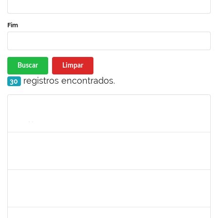
Fim
Buscar
Limpar
registros encontrados.
30
Matrícula
Nome
Cargo
Processo
Início
Fim
Status
1755323
Eron Lemos Piton
Técnico
23007.00001072/2019-33
01/03/2019
29/05/2019
Concluído
2025542
Naiana de Carvalho guimarães
Técnico
23007.0007300/2019-75
01/05/2019
30/05/2019
Concluído