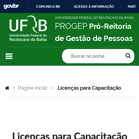
COMUNICA BR
ACESSO À INFORMAÇÃO
PARTI
IR
UNIVERSIDADE FEDERAL DO RECÔNCAVO DA BAHIA
PROGEP
Pró-Reitoria
PARA
O
de Gestão de Pessoas
CONTEÚDO
Buscar no portal
Página inicial
Licenças para Capacitação
Licenças para Capacitação