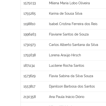
1575033
Milena Maria Lobo Oliveira
1755265
Karina de Sousa Silva
1198810
Isabel Cristina Ferreira dos Reis
1996463
Flaviane Santos de Souza
1730973
Carlos Alberto Santana da Silva
1755638
Lorena Araújo Hirsch
1871134
Lucilene Rocha Santos
1573629
Flavia Sabina da Silva Souza
1553817
Djanilson Barbosa dos Santos
2130358
Ana Paula Inácio Diório