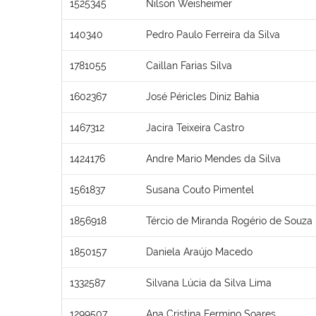
1525345
Nilson Weisheimer
140340
Pedro Paulo Ferreira da Silva
1781055
Caillan Farias Silva
1602367
José Péricles Diniz Bahia
1467312
Jacira Teixeira Castro
1424176
Andre Mario Mendes da Silva
1561837
Susana Couto Pimentel
1856918
Tércio de Miranda Rogério de Souza
1850157
Daniela Araújo Macedo
1332587
Silvana Lúcia da Silva Lima
1299507
Ana Cristina Fermino Soares