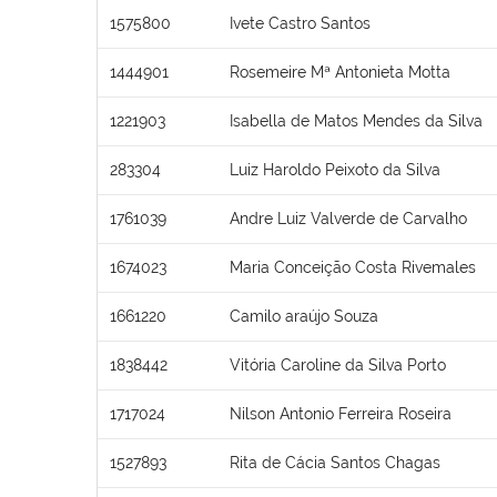
1575800
Ivete Castro Santos
1444901
Rosemeire Mª Antonieta Motta
1221903
Isabella de Matos Mendes da Silva
283304
Luiz Haroldo Peixoto da Silva
1761039
Andre Luiz Valverde de Carvalho
1674023
Maria Conceição Costa Rivemales
1661220
Camilo araújo Souza
1838442
Vitória Caroline da Silva Porto
1717024
Nilson Antonio Ferreira Roseira
1527893
Rita de Cácia Santos Chagas