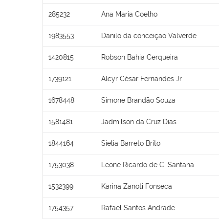
285232
Ana Maria Coelho
1983553
Danilo da conceição Valverde
1420815
Robson Bahia Cerqueira
1739121
Alcyr César Fernandes Jr
1678448
Simone Brandão Souza
1581481
Jadmilson da Cruz Dias
1844164
Sielia Barreto Brito
1753038
Leone Ricardo de C. Santana
1532399
Karina Zanoti Fonseca
1754357
Rafael Santos Andrade