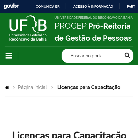
COMUNICA BR
ACESSO À INFORMAÇÃO
PARTI
IR
UNIVERSIDADE FEDERAL DO RECÔNCAVO DA BAHIA
PROGEP
Pró-Reitoria
PARA
O
de Gestão de Pessoas
CONTEÚDO
Buscar no portal
Página inicial
Licenças para Capacitação
Licenças para Capacitação