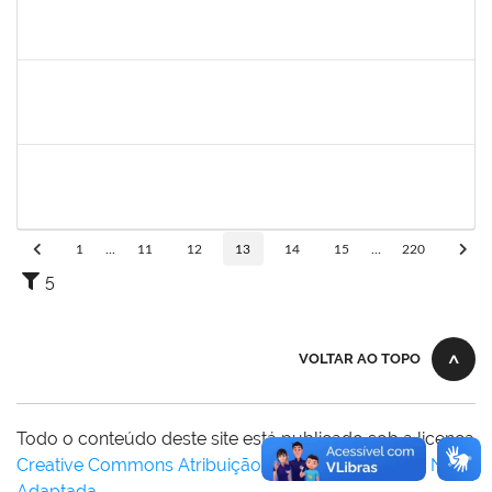
1856918
Tércio de Miranda Rogério de Souza
Técnico
23007.0011148/2019-66
13/05/2019
14/06/2019
Concluído
1754476
Fernanda Aguiar Carneiro Martins
Docente
23007.002127/2019-66
18/03/2019
17/06/2019
Concluído
1873900
José Francisco Coutinho
Técnico
23007.00005909/2019-93
21/05/2019
19/06/2019
Concluído
1
...
11
12
13
14
15
...
220
5
VOLTAR AO TOPO
Todo o conteúdo deste site está publicado sob a licença
Creative Commons Atribuição-SemDerivações 3.0 Não
Adaptada
.