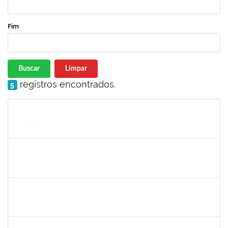
Fim
Buscar
Limpar
registros encontrados.
5
Matrícula
Nome
Cargo
Processo
Início
Fim
Status
1651330
Ana Rita Santiago
Docente
23007.021409/2018-54
11/03/2019
10/06/2019
Concluído
1836241
Rodrigo Fernandes Cunha
Técnico
23007.0010214/2019-64
13/05/2019
11/06/2019
Concluído