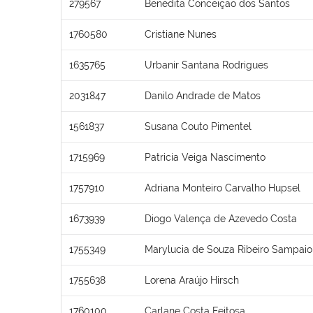
279567
Benedita Conceição dos Santos
1760580
Cristiane Nunes
1635765
Urbanir Santana Rodrigues
2031847
Danilo Andrade de Matos
1561837
Susana Couto Pimentel
1715969
Patricia Veiga Nascimento
1757910
Adriana Monteiro Carvalho Hupsel
1673939
Diogo Valença de Azevedo Costa
1755349
Marylucia de Souza Ribeiro Sampaio
1755638
Lorena Araújo Hirsch
1760100
Carlane Costa Feitosa