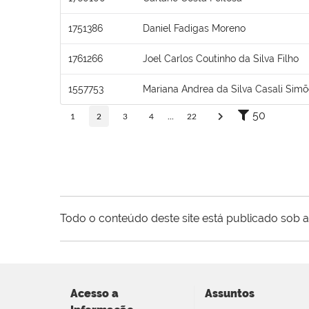
1751386
Daniel Fadigas Moreno
1761266
Joel Carlos Coutinho da Silva Filho
1557753
Mariana Andrea da Silva Casali Sim
50
1
2
3
4
...
22
Todo o conteúdo deste site está publicado sob a
Acesso a
Assuntos