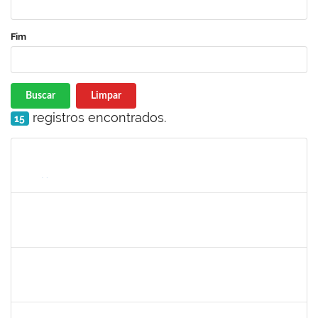
Fim
Buscar
Limpar
registros encontrados.
15
Matrícula
Nome
Cargo
Processo
Início
Fim
Status
1368760
TATIANA PACHECO RODRIGUES
Docente
23007.00009880/2024-46
03/09/2024
30/11/2024
Concluído
1753005
JADMILSON DA CRUZ DIAS
Técnico
23007.00011166/2024-50
02/09/2024
30/11/2024
Concluído