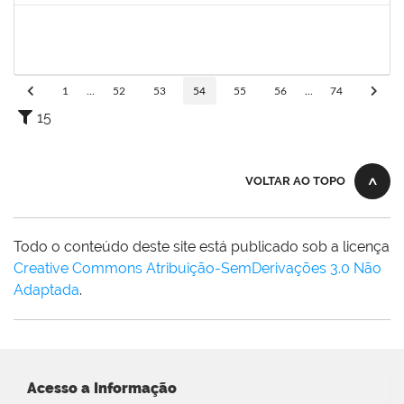
1557049
LUIZ EDMUNDO CINCURA DE ANDRADE SOBRINHO
Técnico
23007.00013175/2024-30
20/09/2024
18/12/2024
Concluído
1
...
52
53
54
55
56
...
74
15
VOLTAR AO TOPO
Todo o conteúdo deste site está publicado sob a licença
Creative Commons Atribuição-SemDerivações 3.0 Não
Adaptada
.
Acesso a Informação