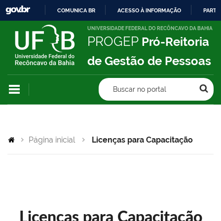
COMUNICA BR
ACESSO À INFORMAÇÃO
PARTI
IR
UNIVERSIDADE FEDERAL DO RECÔNCAVO DA BAHIA
PROGEP
Pró-Reitoria
PARA
O
de Gestão de Pessoas
CONTEÚDO
Buscar no portal
Página inicial
Licenças para Capacitação
Licenças para Capacitação