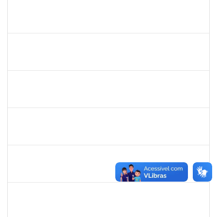
1031793
JEANE LUCI MELO DOS SANTOS
Técnico
23007.00016392/2024-83
13/11/2024
12/12/2024
Concluído
1919544
MARIA DAS GRAÇAS MASCARENHAS QUEIROZ
Técnico
23007.00016875/2024-40
30/10/2024
13/12/2024
Concluído
1965504
JUSSARA PEIXOTO MAIA
Docente
23007.00010156/2024-63
18/09/2024
16/12/2024
Concluído
1965504
JUSSARA PEIXOTO MAIA
Docente
23007.00010156/2024-63
18/09/2024
16/12/2024
Concluído
2261493
LEANDRO MACIEL LOPES
Técnico
23007.00004295/2024-06
18/11/2024
17/12/2024
Concluído
1243476
REBECA ARAUJO PASSOS
Docente
23007.00021337/2024-40
04/12/2024
18/12/2024
Concluído