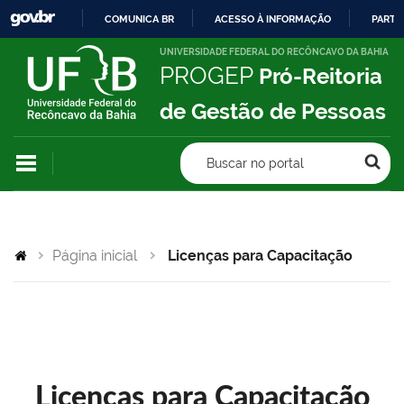
COMUNICA BR
ACESSO À INFORMAÇÃO
PARTI
IR
UNIVERSIDADE FEDERAL DO RECÔNCAVO DA BAHIA
PROGEP
Pró-Reitoria
PARA
O
de Gestão de Pessoas
CONTEÚDO
Buscar no portal
Página inicial
Licenças para Capacitação
Licenças para Capacitação