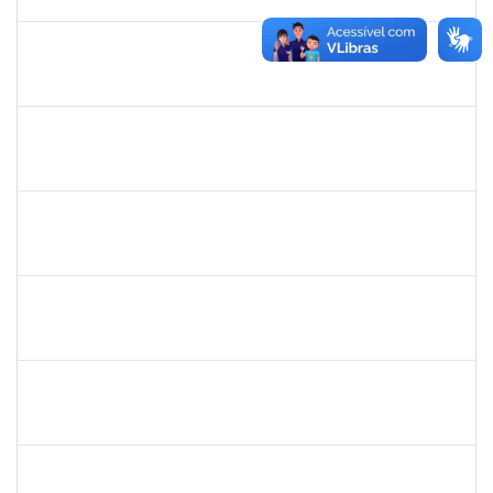
20/12/2024
Concluído
1755323
ERON LEMOS PITON
Técnico
23007.00029967/2023-27
21/11/2024
20/12/2024
Concluído
1289027
ROSELI AMADO DA SILVA GARCIA
Docente
23007.00016149/2024-48
19/10/2024
20/12/2024
Concluído
2308212
DORALIZA AUXILIADORA ABRANCHES MONTEIRO
Docente
23007.00013255/2024-04
01/10/2024
22/12/2024
Concluído
2128398
FRANCISCA HELENA MARQUES
Docente
23007.00006738/2024-05
30/09/2024
28/12/2024
Concluído
1996452
ESTEVA DOS SANTOS FREITAS
Técnico
23007.00013257/2024-47
30/09/2024
28/12/2024
Concluído
2944445
JAMILLE SAMPAIO BERHENDS
Técnico