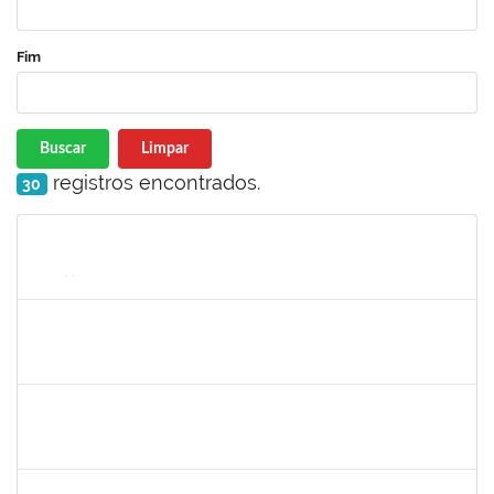
Fim
Buscar
Limpar
registros encontrados.
30
Matrícula
Nome
Cargo
Processo
Início
Fim
Status
1368760
TATIANA PACHECO RODRIGUES
Docente
23007.00009880/2024-46
03/09/2024
30/11/2024
Concluído
1753005
JADMILSON DA CRUZ DIAS
Técnico
23007.00011166/2024-50
02/09/2024
30/11/2024
Concluído