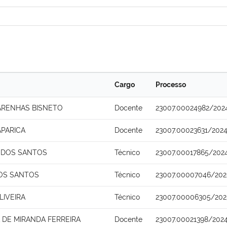
Cargo
Processo
ARENHAS BISNETO
Docente
23007.00024982/202
APARICA
Docente
23007.00023631/202
 DOS SANTOS
Técnico
23007.00017865/202
OS SANTOS
Técnico
23007.00007046/202
LIVEIRA
Técnico
23007.00006305/202
DE MIRANDA FERREIRA
Docente
23007.00021398/202