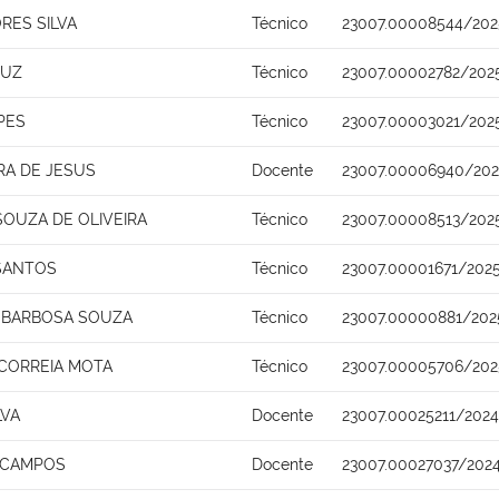
RES SILVA
Técnico
23007.00008544/202
RUZ
Técnico
23007.00002782/202
PES
Técnico
23007.00003021/202
RA DE JESUS
Docente
23007.00006940/202
OUZA DE OLIVEIRA
Técnico
23007.00008513/202
 SANTOS
Técnico
23007.00001671/2025
 BARBOSA SOUZA
Técnico
23007.00000881/202
 CORREIA MOTA
Técnico
23007.00005706/202
LVA
Docente
23007.00025211/202
A CAMPOS
Docente
23007.00027037/2024