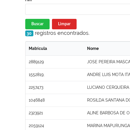
Buscar
Limpar
registros encontrados.
30
Matrícula
Nome
2889129
JOSE PEREIRA MASC
1552819,
ANDRE LUIS MOTA IT
2257473
LUCIANO CERQUEIRA
1046848
ROSILDA SANTANA D
2323921
ALINE BARBOSA DE O
2059124
MARINA MAPURUNGA 