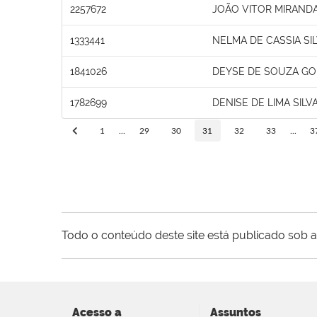
2257672
JOÃO VITOR MIRAND
1333441
NELMA DE CASSIA SI
1841026
DEYSE DE SOUZA G
1782699
DENISE DE LIMA SILV
1
...
29
30
31
32
33
...
3
Todo o conteúdo deste site está publicado sob a
Acesso a
Assuntos