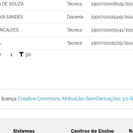
A DE SOUZA
Técnico
23007.00006025/202
LVA SANDES
Docente
23007.00025419/202
ONCALVES
Técnico
23007.00005041/202
A
Técnico
23007.00025725/202
30
7
 licença
Creative Commons Atribuição-SemDerivações 3.0 
Sistemas
Centros de Ensino
R