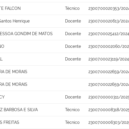
TE FALCON
Técnico
23007.00020353/202
Santos Henrique
Docente
23007.00020613/202
PESSOA GONDIM DE MATOS
Docente
23007.00025412/2024
NO
Docente
23007.00002060/202
AL
Docente
23007.00023119/2024
IRA DE MORAIS
23007.00022659/202
IRA DE MORAIS
23007.00022659/202
CY
Docente
23007.00000311/202
 BARBOSA E SILVA
Técnico
23007.00008318/202
S FREITAS
Técnico
23007.00006303/202