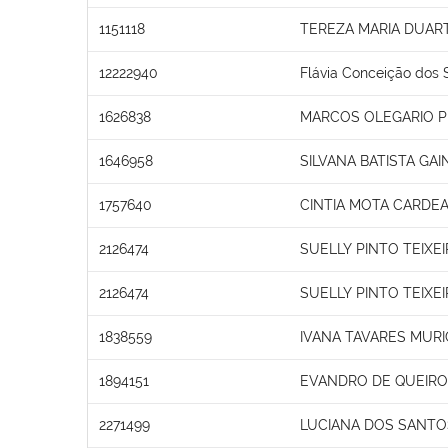
1151118
TEREZA MARIA DUAR
12222940
Flávia Conceição dos 
1626838
MARCOS OLEGARIO 
1646958
SILVANA BATISTA GAI
1757640
CINTIA MOTA CARDE
2126474
SUELLY PINTO TEIXE
2126474
SUELLY PINTO TEIXE
1838559
IVANA TAVARES MURI
1894151
EVANDRO DE QUEIROZ
2271499
LUCIANA DOS SANTO