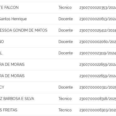
TE FALCON
Técnico
23007.00020353/202
Santos Henrique
Docente
23007.00020613/202
PESSOA GONDIM DE MATOS
Docente
23007.00025412/2024
NO
Docente
23007.00002060/202
AL
Docente
23007.00023119/2024
IRA DE MORAIS
23007.00022659/202
IRA DE MORAIS
23007.00022659/202
CY
Docente
23007.00000311/202
 BARBOSA E SILVA
Técnico
23007.00008318/202
S FREITAS
Técnico
23007.00006303/202