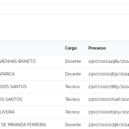
Cargo
Processo
ARENHAS BISNETO
Docente
23007.00024982/202
APARICA
Docente
23007.00023631/202
 DOS SANTOS
Técnico
23007.00017865/202
OS SANTOS
Técnico
23007.00007046/202
LIVEIRA
Técnico
23007.00006305/202
DE MIRANDA FERREIRA
Docente
23007.00021398/202