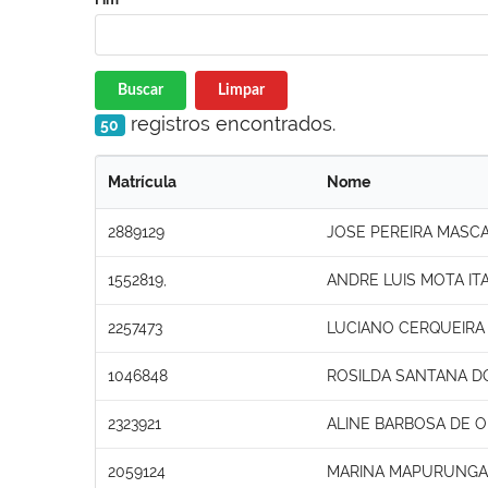
Buscar
Limpar
registros encontrados.
50
Matrícula
Nome
2889129
JOSE PEREIRA MASC
1552819,
ANDRE LUIS MOTA IT
2257473
LUCIANO CERQUEIRA
1046848
ROSILDA SANTANA D
2323921
ALINE BARBOSA DE O
2059124
MARINA MAPURUNGA 