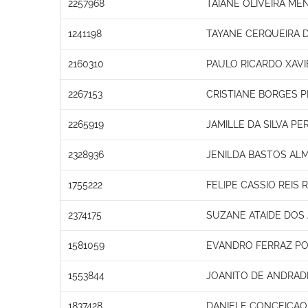
2257968
TAIANE OLIVEIRA ME
1241198
TAYANE CERQUEIRA D
2160310
PAULO RICARDO XAVI
2267153
CRISTIANE BORGES P
2265919
JAMILLE DA SILVA PE
2328936
JENILDA BASTOS ALM
1755222
FELIPE CASSIO REIS
2374175
SUZANE ATAIDE DOS
1581059
EVANDRO FERRAZ PO
1553844
JOANITO DE ANDRADE
1837428
DANIELE CONCEICA