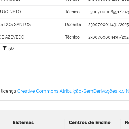
AUJO NETO
Técnico
23007.00006951/202
OS DOS SANTOS
Docente
23007.00011491/2025
DE AZEVEDO
Técnico
23007.00009439/202
50
 licença
Creative Commons Atribuição-SemDerivações 3.0 
Sistemas
Centros de Ensino
R