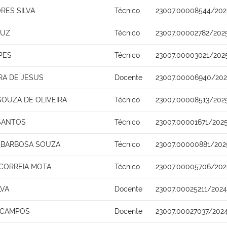
RES SILVA
Técnico
23007.00008544/202
RUZ
Técnico
23007.00002782/202
PES
Técnico
23007.00003021/202
RA DE JESUS
Docente
23007.00006940/202
OUZA DE OLIVEIRA
Técnico
23007.00008513/202
 SANTOS
Técnico
23007.00001671/2025
 BARBOSA SOUZA
Técnico
23007.00000881/202
 CORREIA MOTA
Técnico
23007.00005706/202
LVA
Docente
23007.00025211/202
A CAMPOS
Docente
23007.00027037/2024