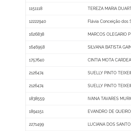
1151118
TEREZA MARIA DUAR
12222940
Flávia Conceição dos 
1626838
MARCOS OLEGARIO 
1646958
SILVANA BATISTA GAI
1757640
CINTIA MOTA CARDE
2126474
SUELLY PINTO TEIXE
2126474
SUELLY PINTO TEIXE
1838559
IVANA TAVARES MURI
1894151
EVANDRO DE QUEIROZ
2271499
LUCIANA DOS SANTO