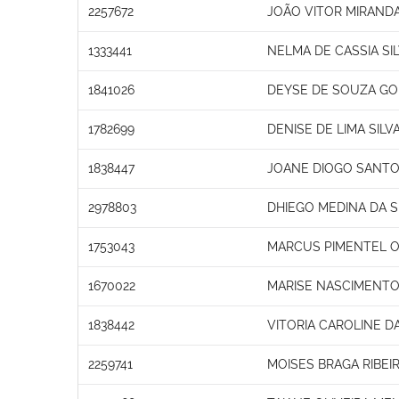
2257672
JOÃO VITOR MIRAND
1333441
NELMA DE CASSIA SI
1841026
DEYSE DE SOUZA G
1782699
DENISE DE LIMA SILV
1838447
JOANE DIOGO SANTO
2978803
DHIEGO MEDINA DA S
1753043
MARCUS PIMENTEL O
1670022
MARISE NASCIMENTO
1838442
VITORIA CAROLINE D
2259741
MOISES BRAGA RIBEI