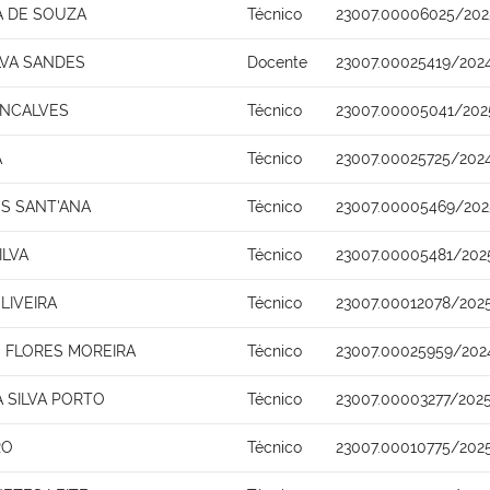
A DE SOUZA
Técnico
23007.00006025/202
LVA SANDES
Docente
23007.00025419/202
ONCALVES
Técnico
23007.00005041/202
A
Técnico
23007.00025725/202
S SANT'ANA
Técnico
23007.00005469/202
ILVA
Técnico
23007.00005481/202
LIVEIRA
Técnico
23007.00012078/202
 FLORES MOREIRA
Técnico
23007.00025959/202
A SILVA PORTO
Técnico
23007.00003277/2025
RO
Técnico
23007.00010775/2025