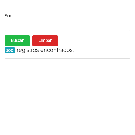
Fim
Buscar
Limpar
registros encontrados.
100
Matrícula
Nome
Cargo
Processo
Início
Fim
Status
1047986
ROBSON DE JESUS SANTOS
Técnico
23007.00005579/2025-61
05/05/2025
02/08/2025
Concluído
1751422
SERGIO SANTOS DE ALMEIDA
Técnico
23007.00024480/2024-54
05/05/2025
02/08/2025
Concluído