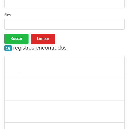
Fim
Buscar
Limpar
registros encontrados.
15
Matrícula
Nome
Cargo
Processo
Início
Fim
Status
1047986
ROBSON DE JESUS SANTOS
Técnico
23007.00005579/2025-61
05/05/2025
02/08/2025
Concluído
1751422
SERGIO SANTOS DE ALMEIDA
Técnico
23007.00024480/2024-54
05/05/2025
02/08/2025
Concluído