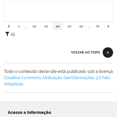
1217453
ANDRESSA HOSANA SOUZA DE OLIVEIRA
Técnico
23007.00008513/2025-92
18/08/2025
01/09/2025
Concluído
1
...
62
63
64
65
66
...
74
15
VOLTAR AO TOPO
Todo o conteúdo deste site está publicado sob a licença
Creative Commons Atribuição-SemDerivações 3.0 Não
Adaptada
.
Acesso a Informação