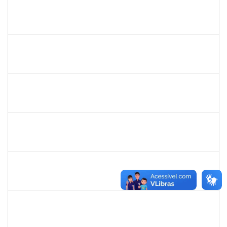
1729652
ANA CLARA BARREIROS DOS SANTOS
23007.00010043/2025-07
01/07/2025
28/08/2025
Concluído
2257598
RAPHAEL LIMA COSTA
Técnico
23007.00010619/2025-72
01/08/2025
29/08/2025
Concluído
2257966
CECILIA NASCIMENTO PIRES
Técnico
23007.00000327/2025-51
30/07/2025
29/08/2025
Concluído
1053058
NANCI RODRIGUES ORRICO
Docente
23007.00010017/2025-30
01/06/2025
29/08/2025
Concluído
1717024
NILSON ANTONIO FERREIRA ROSEIRA
Docente
23007.00007055/2025-76
02/06/2025
30/08/2025
Concluído
2257318
HIONE DOS SANTOS SILVA NEVES
Técnico
23007.00002045/2025-31
01/06/2025
30/08/2025
Concluído