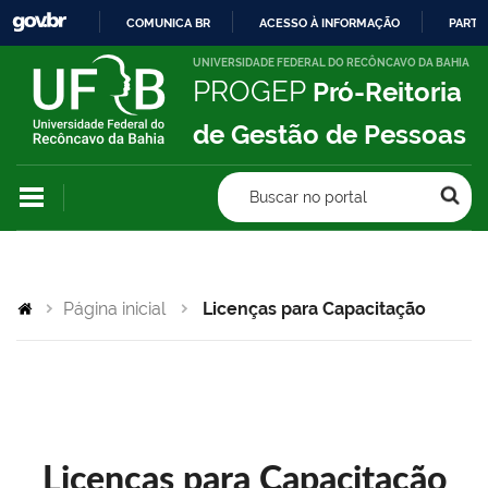
COMUNICA BR
ACESSO À INFORMAÇÃO
PARTI
IR
UNIVERSIDADE FEDERAL DO RECÔNCAVO DA BAHIA
PROGEP
Pró-Reitoria
PARA
O
de Gestão de Pessoas
CONTEÚDO
Buscar no portal
Página inicial
Licenças para Capacitação
Licenças para Capacitação