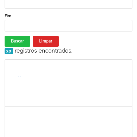
Fim
Buscar
Limpar
registros encontrados.
30
Matrícula
Nome
Cargo
Processo
Início
Fim
Status
1047986
ROBSON DE JESUS SANTOS
Técnico
23007.00005579/2025-61
05/05/2025
02/08/2025
Concluído
1751422
SERGIO SANTOS DE ALMEIDA
Técnico
23007.00024480/2024-54
05/05/2025
02/08/2025
Concluído