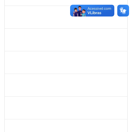
15/09/2025
Concluído
287121
AIDA CELESTE SILVEIRA MAIA
Técnico
23007.00016902/2025-84
04/09/2025
19/09/2025
Concluído
HELENILDO SANTANA DOS SANTOS
HELENILDO SANTANA DOS SANTOS
Técnico
23007.00014634/2025-16
25/08/2025
23/09/2025
Concluído
1539369
SERGIO ARMANDO DINIZ GUERRA FILHO
Docente
23007.00010015/2025-84
01/07/2025
28/09/2025
Concluído
1046848
ROSILDA SANTANA DOS SANTOS
Técnico
23007.00017283/2025-79
16/09/2025
30/09/2025
Concluído
1841026
DEYSE DE SOUZA GONCALVES
Técnico
23007.00005041/2025-37
01/09/2025
30/09/2025
Concluído
2257968
TAIANE OLIVEIRA MENEZES LEITE
Técnico