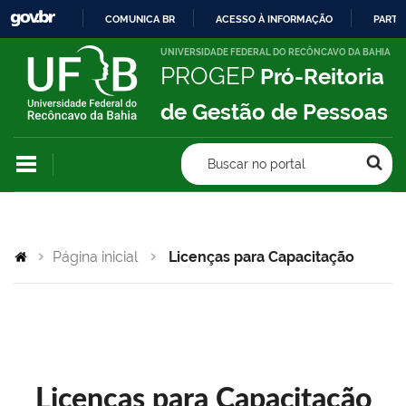
COMUNICA BR
ACESSO À INFORMAÇÃO
PARTI
IR
UNIVERSIDADE FEDERAL DO RECÔNCAVO DA BAHIA
PROGEP
Pró-Reitoria
PARA
O
de Gestão de Pessoas
CONTEÚDO
Buscar no portal
Página inicial
Licenças para Capacitação
Licenças para Capacitação