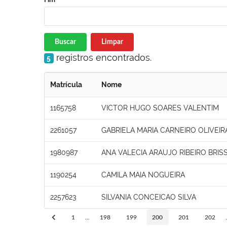
Buscar
Limpar
registros encontrados.
5
Matrícula
Nome
1165758
VICTOR HUGO SOARES VALENTIM
2261057
GABRIELA MARIA CARNEIRO OLIVEIR
1980987
ANA VALECIA ARAUJO RIBEIRO BRIS
1190254
CAMILA MAIA NOGUEIRA
2257623
SILVANIA CONCEICAO SILVA
1
...
198
199
200
201
202
.