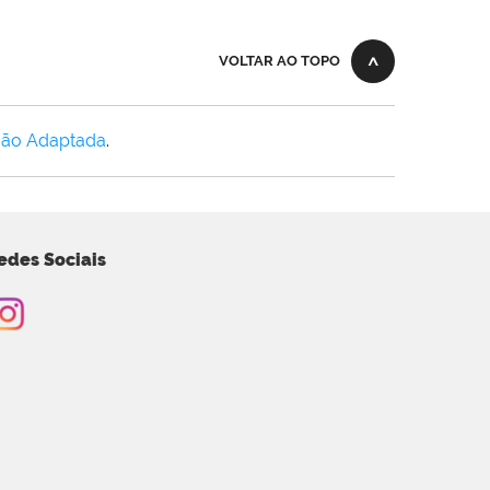
VOLTAR AO TOPO
Não Adaptada
.
edes Sociais