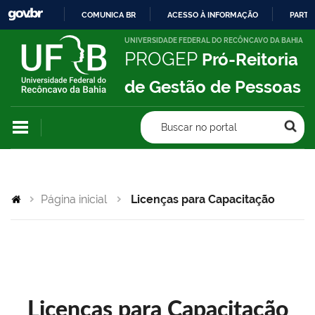
COMUNICA BR
ACESSO À INFORMAÇÃO
PARTI
IR
UNIVERSIDADE FEDERAL DO RECÔNCAVO DA BAHIA
PROGEP
Pró-Reitoria
PARA
O
de Gestão de Pessoas
CONTEÚDO
Buscar no portal
Página inicial
Licenças para Capacitação
Licenças para Capacitação