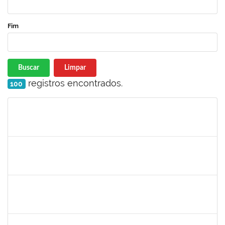
Fim
Buscar
Limpar
registros encontrados.
100
Matrícula
Nome
Cargo
Processo
Início
Fim
Status
2257315
MAURICIO DE NANTES RAMOS
Técnico
23007.00024384/2025-24
24/11/2025
21/12/2025
Concluído
2374175
SUZANE ATAIDE DOS ANJOS
Técnico
23007.00021338/2024-13
24/11/2025
23/12/2025
Concluído