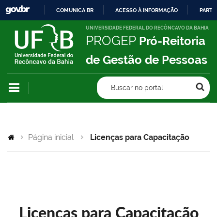
COMUNICA BR
ACESSO À INFORMAÇÃO
PARTI
IR
UNIVERSIDADE FEDERAL DO RECÔNCAVO DA BAHIA
PROGEP
Pró-Reitoria
PARA
O
de Gestão de Pessoas
CONTEÚDO
Buscar no portal
Página inicial
Licenças para Capacitação
Licenças para Capacitação