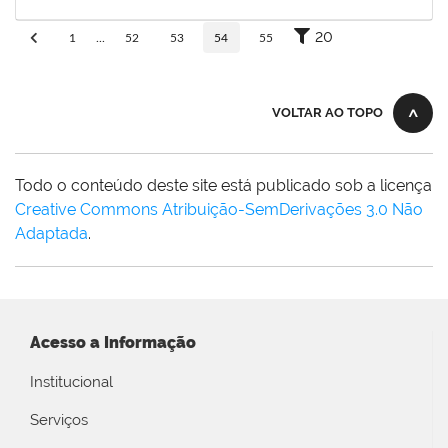
30/11/-0001
Concluído
20
1
...
52
53
54
55
VOLTAR AO TOPO
Todo o conteúdo deste site está publicado sob a licença
Creative Commons Atribuição-SemDerivações 3.0 Não
Adaptada
.
Acesso a Informação
Institucional
Serviços