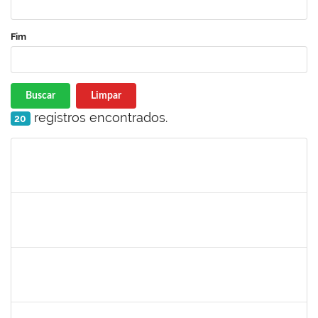
Fim
Buscar
Limpar
registros encontrados.
20
Matrícula
Nome
Cargo
Processo
Início
Fim
Status
1365967
Paulo Jackson Mota da Silveira
Técnico
23007.032338/2018-45
23/01/2019
23/03/2019
Concluído
1558340
Priscila Carvalho Lopes
Técnico
23007.032350/2018-12
07/01/2019
06/03/2019
Concluído