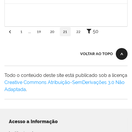
Concluído
1651330
Ana Rita Santiago
Docente
23007.021409/2018-54
11/03/2019
10/06/2019
Concluído
50
1
...
19
20
21
22
VOLTAR AO TOPO
Todo o conteúdo deste site está publicado sob a licença
Creative Commons Atribuição-SemDerivações 3.0 Não
Adaptada
.
Acesso a Informação