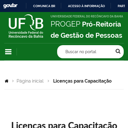
COMUNICA BR
ACESSO À INFORMAÇÃO
PARTI
IR
UNIVERSIDADE FEDERAL DO RECÔNCAVO DA BAHIA
PROGEP
Pró-Reitoria
PARA
O
de Gestão de Pessoas
CONTEÚDO
Buscar no portal
Página inicial
Licenças para Capacitação
Licenças para Capacitação