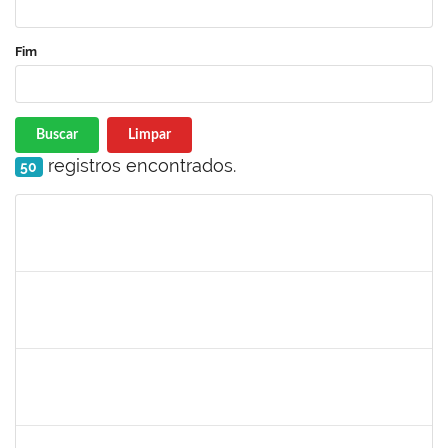
Fim
Buscar
Limpar
registros encontrados.
50
Matrícula
Nome
Cargo
Processo
Início
Fim
Status
1760178
Ismael Jacob Dal Zot Jr.
Técnico
230070006376/2019-94
10/06/2019
07/09/2019
Concluído
1730964
Josemary da Guarda de Souza
Técnico
23007.00011940/2019-22
10/06/2019
09/09/2019
Concluído