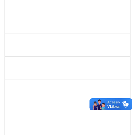
23007.0009584/2019-02
01/05/2019
31/07/2019
Concluído
1575033
Milena Maria Lobo Oliveira
Técnico
23007.00030957/2018-84
29/04/2019
27/07/2019
Concluído
1739121
Alcyr César Fernandes Jr
Técnico
23007.0007565/2019-98
29/04/2019
27/06/2019
Concluído
1760100
Carlane Costa Feitosa
Técnico
23007.00005477/2019-20
23/04/2019
22/05/2019
Concluído
1661220
Camilo araújo Souza
Técnico
23007.004771/2019-70
22/04/2019
21/07/2019
Concluído
1674023
Maria Conceição Costa Rivemales
Docente
23007.002414/2019-77
22/04/2019
20/07/2019
Concluído
1221903