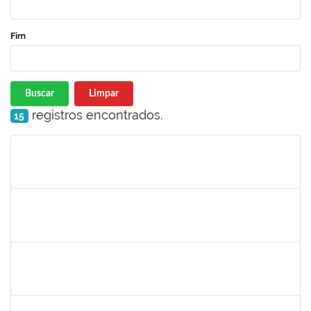
Fim
Buscar
Limpar
registros encontrados.
15
Matrícula
Nome
Cargo
Processo
Início
Fim
Status
287121
AIDA CELESTE SILVEIRA MAIA
Técnico
23007.00016902/2025-84
04/09/2025
19/09/2025
Concluído
1381835
JULIO ELOISIO BRANDAO DA SILVA
Docente
23007.00008877/2025-61
02/09/2025
30/11/2025
Concluído