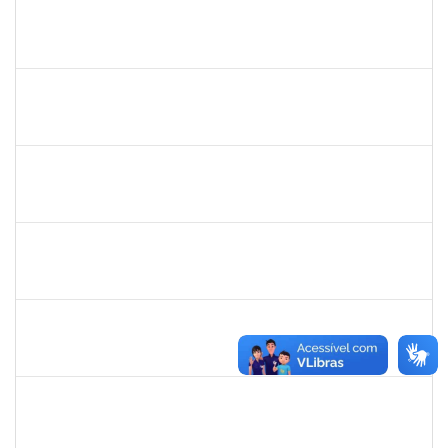
2257968
TAIANE OLIVEIRA MENEZES LEITE
Técnico
23007.00011055/2025-37
01/09/2025
30/09/2025
Concluído
2993561
TAISE DE OLIVEIRA DA SILVA
Técnico
23007.00017257/2025-05
01/09/2025
15/09/2025
Concluído
1861104
GREICIANE DE SOUZA SANTOS
Técnico
23007.00014744/2025-53
01/09/2025
30/09/2025
Concluído
1261571
IRACI DAS MERCES MOREIRA
Técnico
23007.00003160/2025-93
01/09/2025
30/09/2025
Concluído
1980926
TIAGO SANTANA SANTIAGO
Técnico
23007.00001630/2025-81
01/09/2025
29/11/2025
Concluído
1673939
DIOGO VALENCA DE AZEVEDO COSTA
Docente
23007.00002438/2025-90
25/08/2025
22/11/2025
Concluído