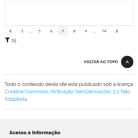
2281978
MANUELLE CARVALHO CARDOZO
Técnico
23007.00011167/2025-20
25/08/2025
24/10/2025
Concluído
1
...
5
6
7
8
9
...
74
15
VOLTAR AO TOPO
Todo o conteúdo deste site está publicado sob a licença
Creative Commons Atribuição-SemDerivações 3.0 Não
Adaptada
.
Acesso a Informação