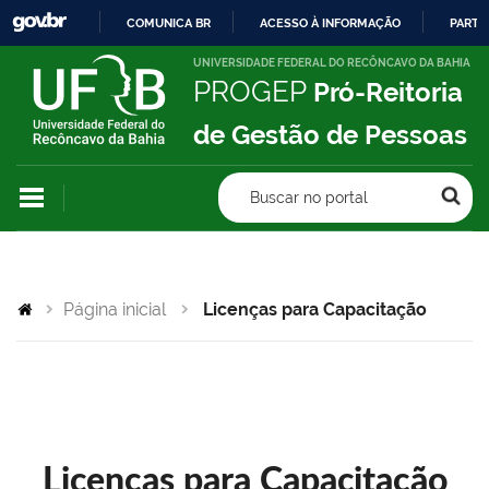
COMUNICA BR
ACESSO À INFORMAÇÃO
PARTI
IR
UNIVERSIDADE FEDERAL DO RECÔNCAVO DA BAHIA
PROGEP
Pró-Reitoria
PARA
O
de Gestão de Pessoas
CONTEÚDO
Buscar no portal
Página inicial
Licenças para Capacitação
Licenças para Capacitação