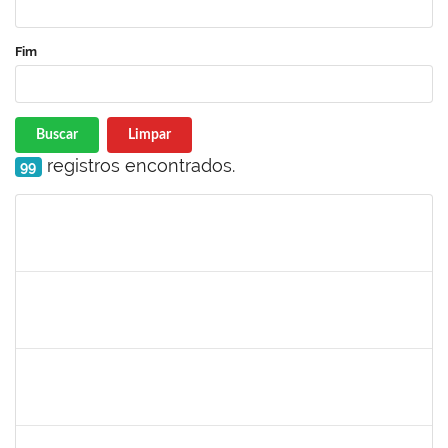
Fim
Buscar
Limpar
registros encontrados.
99
Matrícula
Nome
Cargo
Processo
Início
Fim
Status
1760178
Ismael Jacob Dal Zot Jr.
Técnico
230070006376/2019-94
10/06/2019
07/09/2019
Concluído
1730964
Josemary da Guarda de Souza
Técnico
23007.00011940/2019-22
10/06/2019
09/09/2019
Concluído