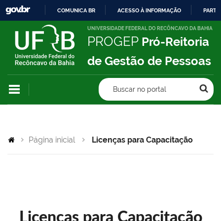
COMUNICA BR
ACESSO À INFORMAÇÃO
PARTI
IR
UNIVERSIDADE FEDERAL DO RECÔNCAVO DA BAHIA
PROGEP
Pró-Reitoria
PARA
O
de Gestão de Pessoas
CONTEÚDO
Buscar no portal
Página inicial
Licenças para Capacitação
Licenças para Capacitação