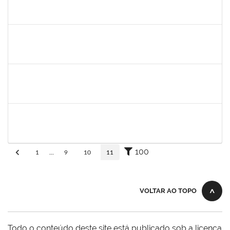
Ana
30/11/-0001
30/11/-0001
Concluído
aida
30/11/-0001
30/11/-0001
Concluído
fabricio mor
30/11/-0001
30/11/-0001
Concluído
adriele
30/11/-0001
30/11/-0001
Concluído
100
1
...
9
10
11
VOLTAR AO TOPO
Todo o conteúdo deste site está publicado sob a licença