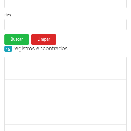
Fim
Buscar
Limpar
registros encontrados.
15
Matrícula
Nome
Cargo
Processo
Início
Fim
Status
1717960
Ana Verônica Rodrigues da Silva
Docente
23007.0006370/2019-62
06/05/2019
04/06/2019
Concluído
1996463
Flaviane Santos de Souza
Técnico
23007.00000066/2019-35
02/05/2019
31/07/2019
Concluído