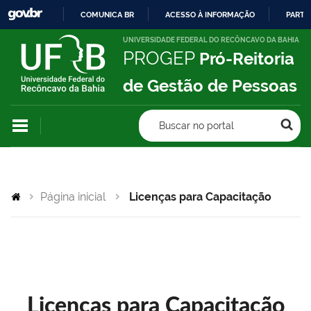
COMUNICA BR
ACESSO À INFORMAÇÃO
PARTI
IR
UNIVERSIDADE FEDERAL DO RECÔNCAVO DA BAHIA
PROGEP
Pró-Reitoria
PARA
O
de Gestão de Pessoas
CONTEÚDO
Buscar no portal
Página inicial
Licenças para Capacitação
Licenças para Capacitação