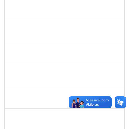
1760100
Carlane Costa Feitosa
Técnico
23007.00005477/2019-20
23/04/2019
22/05/2019
Concluído
1661220
Camilo araújo Souza
Técnico
23007.004771/2019-70
22/04/2019
21/07/2019
Concluído
1674023
Maria Conceição Costa Rivemales
Docente
23007.002414/2019-77
22/04/2019
20/07/2019
Concluído
1221903
Isabella de Matos Mendes da Silva
Docente
23007.31561/2018-72
16/04/2019
11/07/2019
Concluído
1761039
Andre Luiz Valverde de Carvalho
Técnico
23007.00030960/2018-03
15/04/2019
14/07/2019
Concluído
283304
Luiz Haroldo Peixoto da Silva
Técnico
23007.0008233/2019-07
15/04/2019
13/07/2019
Concluído