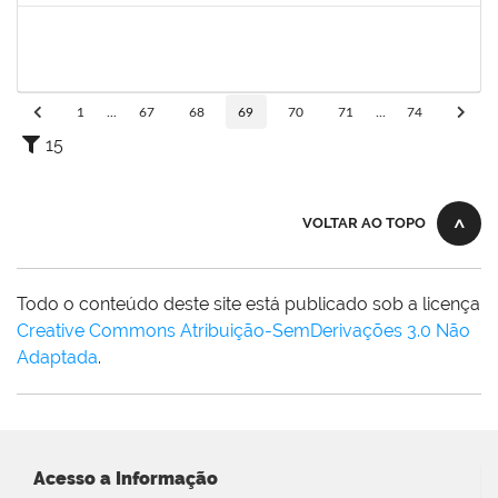
1752810
Shirley Guimarães Araújo
Técnico
23007.0008620/2019-34
15/04/2019
31/05/2019
Concluído
1
...
67
68
69
70
71
...
74
15
VOLTAR AO TOPO
Todo o conteúdo deste site está publicado sob a licença
Creative Commons Atribuição-SemDerivações 3.0 Não
Adaptada
.
Acesso a Informação