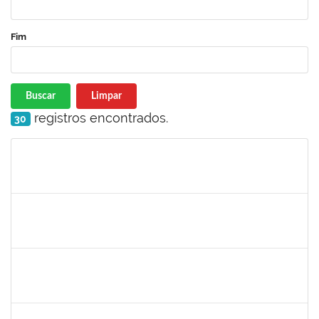
Fim
Buscar
Limpar
registros encontrados.
30
Matrícula
Nome
Cargo
Processo
Início
Fim
Status
1717960
Ana Verônica Rodrigues da Silva
Docente
23007.0006370/2019-62
06/05/2019
04/06/2019
Concluído
1996463
Flaviane Santos de Souza
Técnico
23007.00000066/2019-35
02/05/2019
31/07/2019
Concluído