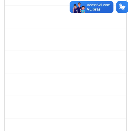
01/07/2019
Concluído
1844164
Sielia Barreto Brito
Docente
23007.32285/2018-21
01/04/2019
01/07/2019
Concluído
20492
Luciana dos Reis C. Passos
Técnico
23007.005685/2019-30
01/04/2019
30/05/2019
Concluído
1678448
Simone Brandão Souza
Docente
23007.0005041/2019-55
01/04/2019
29/06/2019
Concluído
1983553
Danilo da conceição Valverde
Técnico
23007.031311/2018-32
25/03/2019
25/06/2019
Concluído
1420815
Robson Bahia Cerqueira
Docente
23007.031751/2018-83
25/03/2019
25/06/2019
Concluído
285232
Ana Maria Coelho
Técnico