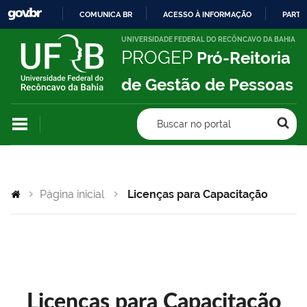
COMUNICA BR
ACESSO À INFORMAÇÃO
PARTI
IR
UNIVERSIDADE FEDERAL DO RECÔNCAVO DA BAHIA
PROGEP
Pró-Reitoria
PARA
O
de Gestão de Pessoas
CONTEÚDO
Buscar no portal
Página inicial
Licenças para Capacitação
Licenças para Capacitação