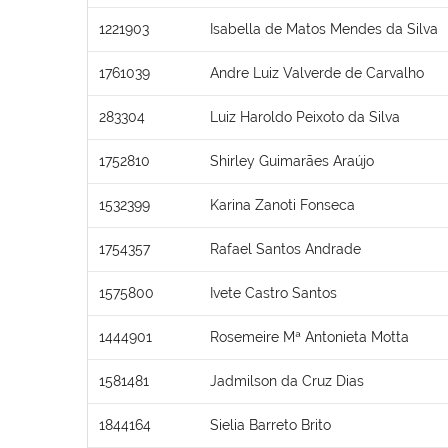
1221903
Isabella de Matos Mendes da Silva
1761039
Andre Luiz Valverde de Carvalho
283304
Luiz Haroldo Peixoto da Silva
1752810
Shirley Guimarães Araújo
1532399
Karina Zanoti Fonseca
1754357
Rafael Santos Andrade
1575800
Ivete Castro Santos
1444901
Rosemeire Mª Antonieta Motta
1581481
Jadmilson da Cruz Dias
1844164
Sielia Barreto Brito