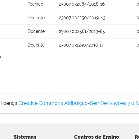
Técnico
23007.032084/2018-16
0
Docente
23007.002250/2019-43
0
Docente
23007.002561/2019-85
0
Docente
23007.031290/2018-17
0
0
 licença
Creative Commons Atribuição-SemDerivações 3.0 
Sistemas
Centros de Ensino
R