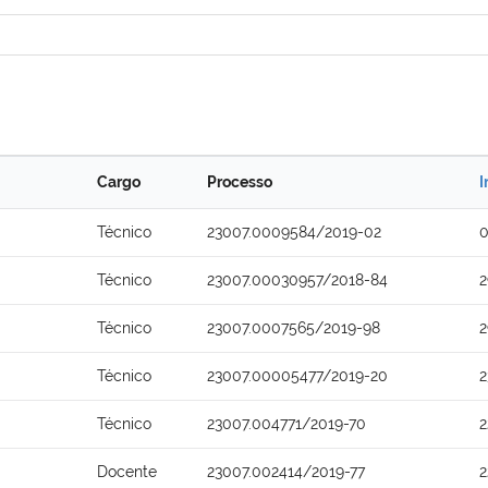
Cargo
Processo
I
Técnico
23007.0009584/2019-02
0
Técnico
23007.00030957/2018-84
2
Técnico
23007.0007565/2019-98
2
Técnico
23007.00005477/2019-20
2
Técnico
23007.004771/2019-70
2
Docente
23007.002414/2019-77
2