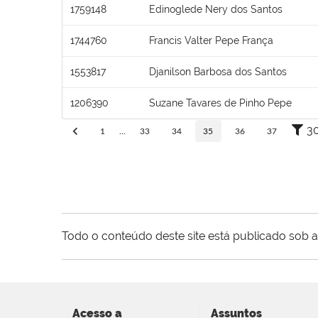
1759148
Edinoglede Nery dos Santos
1744760
Francis Valter Pepe França
1553817
Djanilson Barbosa dos Santos
1206390
Suzane Tavares de Pinho Pepe
3
1
...
33
34
35
36
37
Todo o conteúdo deste site está publicado sob a
Acesso a
Assuntos