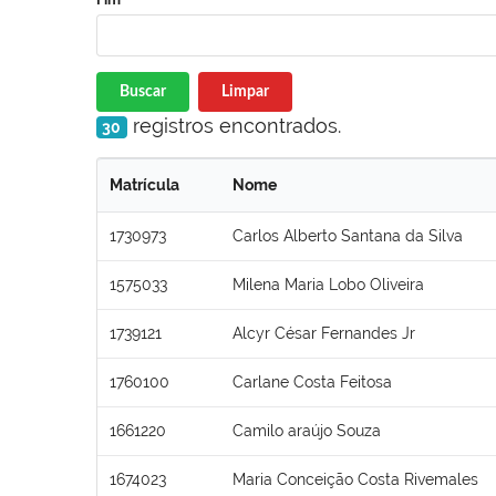
Buscar
Limpar
registros encontrados.
30
Matrícula
Nome
1730973
Carlos Alberto Santana da Silva
1575033
Milena Maria Lobo Oliveira
1739121
Alcyr César Fernandes Jr
1760100
Carlane Costa Feitosa
1661220
Camilo araújo Souza
1674023
Maria Conceição Costa Rivemales