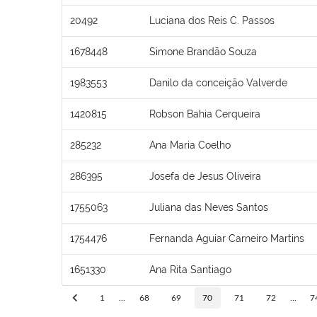
20492
Luciana dos Reis C. Passos
1678448
Simone Brandão Souza
1983553
Danilo da conceição Valverde
1420815
Robson Bahia Cerqueira
285232
Ana Maria Coelho
286395
Josefa de Jesus Oliveira
1755063
Juliana das Neves Santos
1754476
Fernanda Aguiar Carneiro Martins
1651330
Ana Rita Santiago
1
...
68
69
70
71
72
...
7