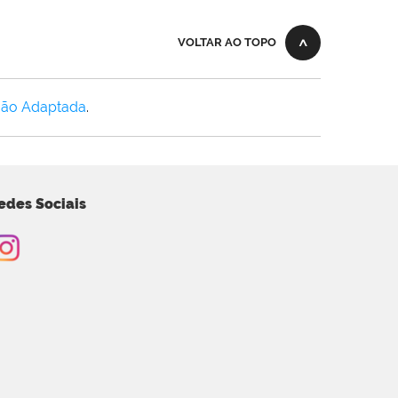
VOLTAR AO TOPO
Não Adaptada
.
edes Sociais