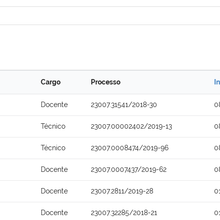
Cargo
Processo
I
Docente
23007.31541/2018-30
0
Técnico
23007.00002402/2019-13
0
Técnico
23007.0008474/2019-96
0
Docente
23007.0007437/2019-62
0
Docente
23007.2811/2019-28
0
Docente
23007.32285/2018-21
0