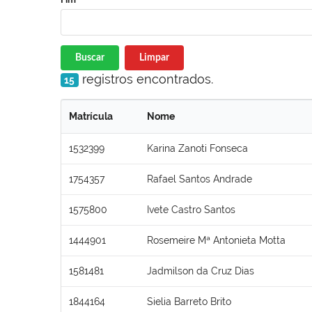
Buscar
Limpar
registros encontrados.
15
Matrícula
Nome
1532399
Karina Zanoti Fonseca
1754357
Rafael Santos Andrade
1575800
Ivete Castro Santos
1444901
Rosemeire Mª Antonieta Motta
1581481
Jadmilson da Cruz Dias
1844164
Sielia Barreto Brito