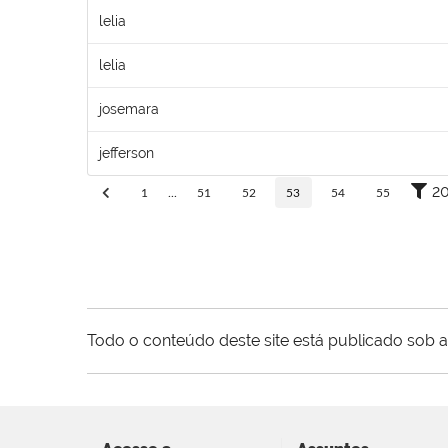
lelia
lelia
josemara
jefferson
2
1
...
51
52
53
54
55
Todo o conteúdo deste site está publicado sob a