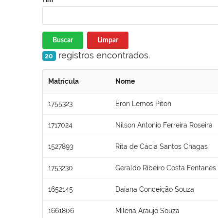
Buscar
Limpar
registros encontrados.
20
Matrícula
Nome
1755323
Eron Lemos Piton
1717024
Nilson Antonio Ferreira Roseira
1527893
Rita de Cácia Santos Chagas
1753230
Geraldo Ribeiro Costa Fentanes
1652145
Daiana Conceição Souza
1661806
Milena Araujo Souza