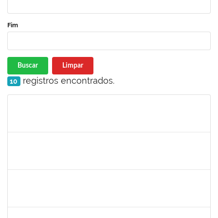
Fim
Buscar
Limpar
registros encontrados.
10
Matrícula
Nome
Cargo
Processo
Início
Fim
Status
1365967
Paulo Jackson Mota da Silveira
Técnico
23007.032338/2018-45
23/01/2019
23/03/2019
Concluído
1558340
Priscila Carvalho Lopes
Técnico
23007.032350/2018-12
07/01/2019
06/03/2019
Concluído