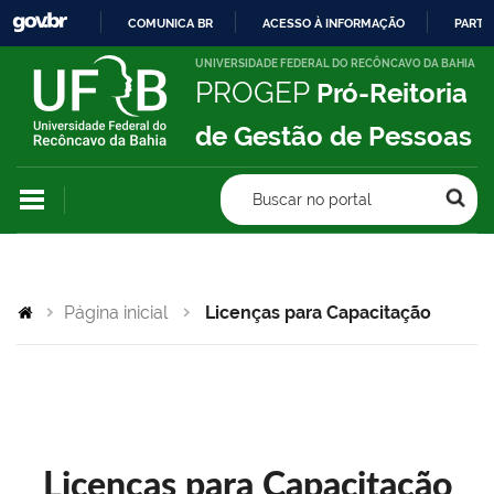
COMUNICA BR
ACESSO À INFORMAÇÃO
PARTI
IR
UNIVERSIDADE FEDERAL DO RECÔNCAVO DA BAHIA
PROGEP
Pró-Reitoria
PARA
O
de Gestão de Pessoas
CONTEÚDO
Buscar no portal
Página inicial
Licenças para Capacitação
Licenças para Capacitação