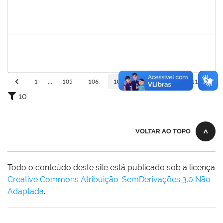
josemara
30/11/-0001
30/11/-0001
Concluído
jefferson
30/11/-0001
30/11/-0001
Concluído
1
...
105
106
107
108
109
110
10
VOLTAR AO TOPO
Todo o conteúdo deste site está publicado sob a licença
Creative Commons Atribuição-SemDerivações 3.0 Não
Adaptada
.