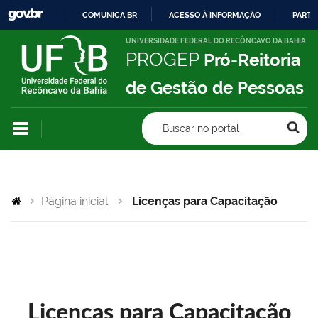
COMUNICA BR
ACESSO À INFORMAÇÃO
PARTI
IR
UNIVERSIDADE FEDERAL DO RECÔNCAVO DA BAHIA
PROGEP
Pró-Reitoria
PARA
O
de Gestão de Pessoas
CONTEÚDO
Buscar no portal
Página inicial
Licenças para Capacitação
Licenças para Capacitação