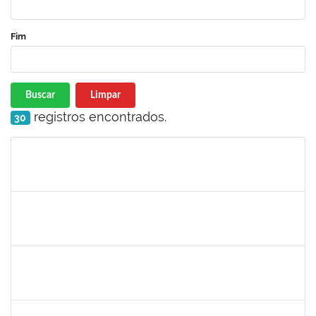
Fim
Buscar
Limpar
registros encontrados.
30
Matrícula
Nome
Cargo
Processo
Início
Fim
Status
1365967
Paulo Jackson Mota da Silveira
Técnico
23007.032338/2018-45
23/01/2019
23/03/2019
Concluído
1558340
Priscila Carvalho Lopes
Técnico
23007.032350/2018-12
07/01/2019
06/03/2019
Concluído