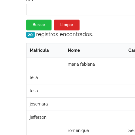
Buscar
Limpar
registros encontrados.
20
Matrícula
Nome
Ca
maria fabiana
lelia
lelia
josemara
jefferson
romenique
Sel