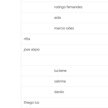
rodrigo fernandes
aida
marcio siões
ritta
jose alipio
lucilene
sabrina
danilo
thiago lus