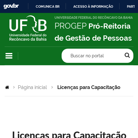
COMUNICA BR
ACESSO À INFORMAÇÃO
PARTI
IR
UNIVERSIDADE FEDERAL DO RECÔNCAVO DA BAHIA
PROGEP
Pró-Reitoria
PARA
O
de Gestão de Pessoas
CONTEÚDO
Buscar no portal
Página inicial
Licenças para Capacitação
Licenças para Capacitação