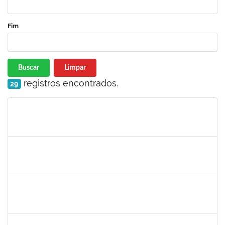
Fim
Buscar
Limpar
registros encontrados.
29
Matrícula
Nome
Cargo
Processo
Início
Fim
Status
maria fabiana
30/11/-0001
30/11/-0001
Concluído
lelia
30/11/-0001
30/11/-0001
Concluído