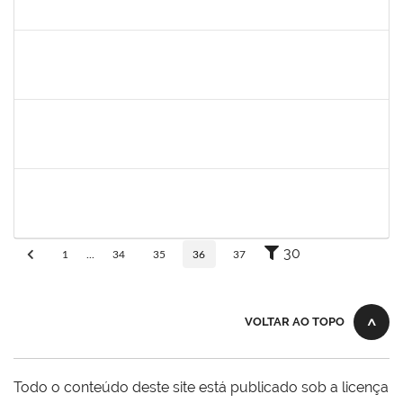
30/11/-0001
30/11/-0001
Concluído
aida
30/11/-0001
30/11/-0001
Concluído
fabricio mor
30/11/-0001
30/11/-0001
Concluído
adriele
30/11/-0001
30/11/-0001
Concluído
30
1
...
34
35
36
37
VOLTAR AO TOPO
Todo o conteúdo deste site está publicado sob a licença