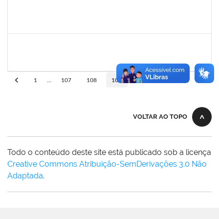
frederico
30/11/-0001
30/11/-0001
Concluído
patrcia
30/11/-0001
30/11/-0001
Concluído
10
1
...
107
108
109
110
VOLTAR AO TOPO
Todo o conteúdo deste site está publicado sob a licença
Creative Commons Atribuição-SemDerivações 3.0 Não
Adaptada
.