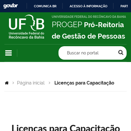
COMUNICA BR
ACESSO À INFORMAÇÃO
PARTI
IR
UNIVERSIDADE FEDERAL DO RECÔNCAVO DA BAHIA
PROGEP
Pró-Reitoria
PARA
O
de Gestão de Pessoas
CONTEÚDO
Buscar no portal
Página inicial
Licenças para Capacitação
Licenças para Capacitação