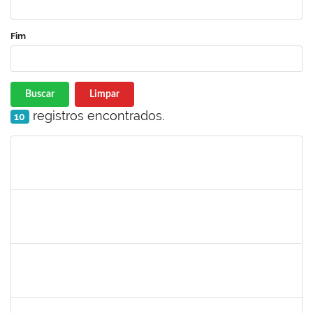
Fim
Buscar
Limpar
registros encontrados.
10
Matrícula
Nome
Cargo
Processo
Início
Fim
Status
lucilene
30/11/-0001
30/11/-0001
Concluído
sabrina
30/11/-0001
30/11/-0001
Concluído