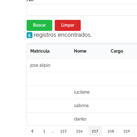
Buscar
Limpar
registros encontrados.
5
Matrícula
Nome
Cargo
jose alipio
lucilene
sabrina
danilo
1
...
215
216
217
218
219