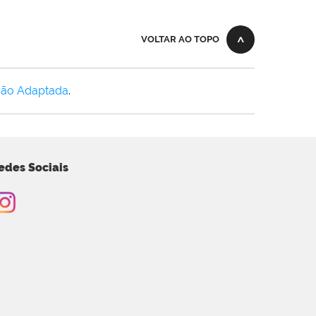
VOLTAR AO TOPO
Não Adaptada
.
edes Sociais