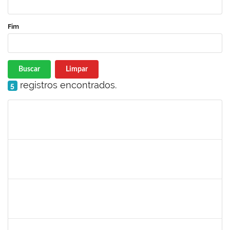
Fim
Buscar
Limpar
registros encontrados.
5
Matrícula
Nome
Cargo
Processo
Início
Fim
Status
thiago lus
30/11/-0001
30/11/-0001
Concluído
camilla
30/11/-0001
30/11/-0001
Concluído