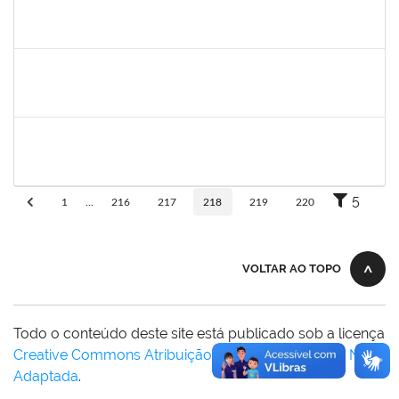
bianca
30/11/-0001
30/11/-0001
Concluído
rosana
30/11/-0001
30/11/-0001
Concluído
frederico
30/11/-0001
30/11/-0001
Concluído
5
1
...
216
217
218
219
220
VOLTAR AO TOPO
Todo o conteúdo deste site está publicado sob a licença
Creative Commons Atribuição-SemDerivações 3.0 Não
Adaptada
.