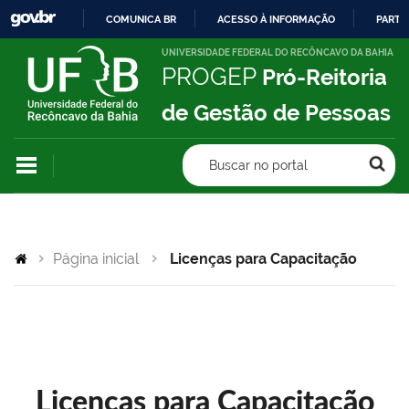
COMUNICA BR
ACESSO À INFORMAÇÃO
PARTI
IR
UNIVERSIDADE FEDERAL DO RECÔNCAVO DA BAHIA
PROGEP
Pró-Reitoria
PARA
O
de Gestão de Pessoas
CONTEÚDO
Buscar no portal
Página inicial
Licenças para Capacitação
Licenças para Capacitação