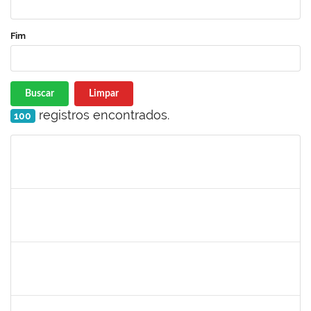
Fim
Buscar
Limpar
registros encontrados.
100
Matrícula
Nome
Cargo
Processo
Início
Fim
Status
1836556
DANIEL TEIXEIRA DE QUADROS
Técnico
23007.00002962/2025-07
11/08/2025
08/11/2025
Concluído
1496679
VALERIA MACEDO ALMEIDA CAMILO
Docente
23007.00013701/2025-84
10/08/2025
10/10/2025
Concluído