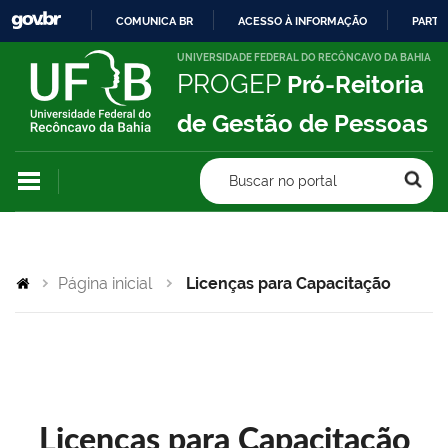
COMUNICA BR
ACESSO À INFORMAÇÃO
PARTI
IR
UNIVERSIDADE FEDERAL DO RECÔNCAVO DA BAHIA
PROGEP
Pró-Reitoria
PARA
O
de Gestão de Pessoas
CONTEÚDO
Buscar no portal
Página inicial
Licenças para Capacitação
Licenças para Capacitação