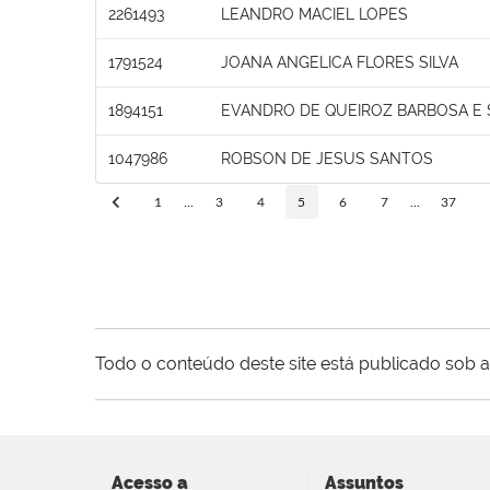
2261493
LEANDRO MACIEL LOPES
1791524
JOANA ANGELICA FLORES SILVA
1894151
EVANDRO DE QUEIROZ BARBOSA E 
1047986
ROBSON DE JESUS SANTOS
1
...
3
4
5
6
7
...
37
Todo o conteúdo deste site está publicado sob a
Acesso a
Assuntos