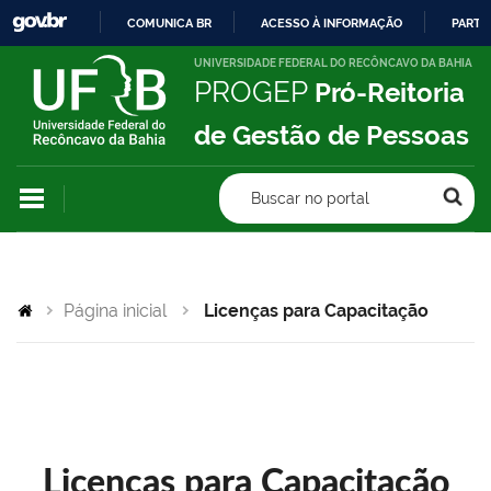
COMUNICA BR
ACESSO À INFORMAÇÃO
PARTI
IR
UNIVERSIDADE FEDERAL DO RECÔNCAVO DA BAHIA
PROGEP
Pró-Reitoria
PARA
O
de Gestão de Pessoas
CONTEÚDO
Buscar no portal
Página inicial
Licenças para Capacitação
Licenças para Capacitação