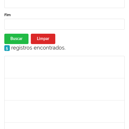
Fim
Buscar
Limpar
registros encontrados.
5
Matrícula
Nome
Cargo
Processo
Início
Fim
Status
1837428
DANIELE CONCEICAO MARQUES
Técnico
23007.00005260/2025-41
04/07/2025
01/08/2025
Concluído
2257888
ARI MARQUES DE ARAUJO NETO
Técnico
23007.00006951/2025-71
03/07/2025
01/08/2025
Concluído