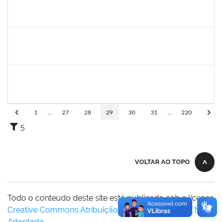
1729652
ANA CLARA BARREIROS DOS SANTOS
23007.00010043/2025-07
01/07/2025
28/08/2025
Concluído
1729652
ANA CLARA BARREIROS DOS SANTOS
Docente
23007.00011491/2025-02
01/07/2025
01/08/2025
Concluído
1539369
SERGIO ARMANDO DINIZ GUERRA FILHO
Docente
23007.00010015/2025-84
01/07/2025
28/09/2025
Concluído
1
...
27
28
29
30
31
...
220
5
VOLTAR AO TOPO
Todo o conteúdo deste site está publicado sob a licença
Creative Commons Atribuição-SemDerivações 3.0 Não
Adaptada
.