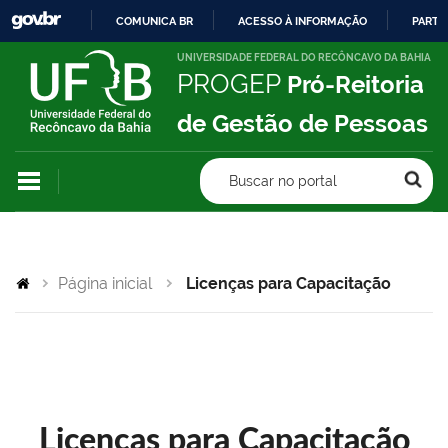
COMUNICA BR
ACESSO À INFORMAÇÃO
PARTI
IR
UNIVERSIDADE FEDERAL DO RECÔNCAVO DA BAHIA
PROGEP
Pró-Reitoria
PARA
O
de Gestão de Pessoas
CONTEÚDO
Buscar no portal
Página inicial
Licenças para Capacitação
Licenças para Capacitação