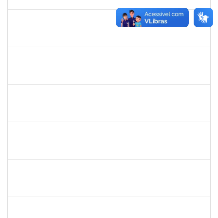
31/05/2025
Concluído
1805351
WELLINGTON CASTELLUCCI JUNIOR
Docente
23007.00024628/2024-35
01/03/2025
29/05/2025
Concluído
1568443
GEORGE MARIANE SOARES SANTANA
Docente
23007.00025212/2024-78
01/03/2025
29/05/2025
Concluído
2376750
MARIANNE NEVES MANJAVACHI
Docente
23007.00021900/2024-68
01/03/2025
29/05/2025
Concluído
2394526
KLEBER ANTONIO DE OLIVEIRA AMANCIO
Docente
23007.00023804/2024-70
01/03/2025
29/05/2025
Concluído
1633414
ADRIANA LOURENCO LOPES
Docente
23007.00024786/2024-37
01/03/2025
29/05/2025
Concluído
1554001
XAVIER GILLES VATIN
Docente