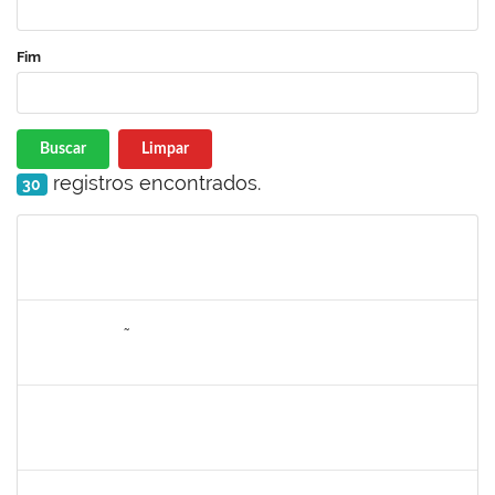
Fim
Buscar
Limpar
registros encontrados.
30
Matrícula
Nome
Cargo
Processo
Início
Fim
Status
2076546
LILIAN ARAGÃO DA SILVA
Docente
23007.00025211/2024-08
24/03/2025
21/06/2025
Concluído
1241198
TAYANE CERQUEIRA DA SILVA DOS SANTOS
Técnico
23007.00000012/2025-20
23/03/2025
17/04/2025
Concluído