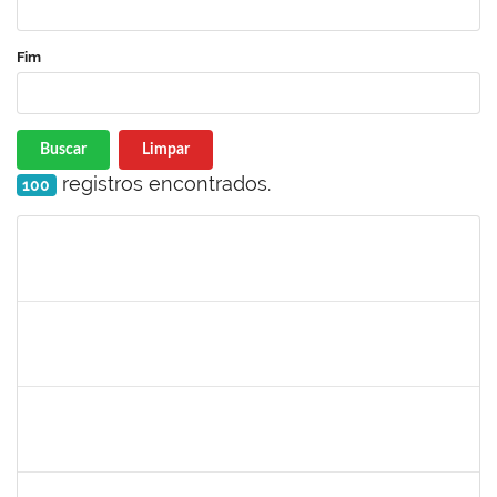
Fim
Buscar
Limpar
registros encontrados.
100
Matrícula
Nome
Cargo
Processo
Início
Fim
Status
1838559
IVANA TAVARES MURICY
Docente
23007.00000311/2025-95
10/03/2025
09/06/2025
Concluído
1646958
SILVANA BATISTA GAINO
Docente
23007.00002060/2025-14
10/03/2025
07/06/2025
Concluído