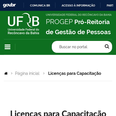
COMUNICA BR
ACESSO À INFORMAÇÃO
PARTI
IR
UNIVERSIDADE FEDERAL DO RECÔNCAVO DA BAHIA
PROGEP
Pró-Reitoria
PARA
O
de Gestão de Pessoas
CONTEÚDO
Buscar no portal
Página inicial
Licenças para Capacitação
Licenças para Capacitação