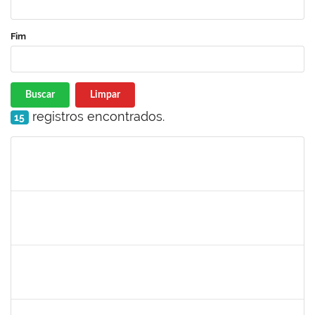
Fim
Buscar
Limpar
registros encontrados.
15
Matrícula
Nome
Cargo
Processo
Início
Fim
Status
1568443
GEORGE MARIANE SOARES SANTANA
Docente
23007.00025212/2024-78
01/03/2025
29/05/2025
Concluído
2376750
MARIANNE NEVES MANJAVACHI
Docente
23007.00021900/2024-68
01/03/2025
29/05/2025
Concluído