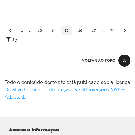
1873038
CAMILLO GUIMARAES DE SOUZA
Técnico
23007.00000338/2025-45
03/02/2025
28/02/2025
Concluído
1
...
13
14
15
16
17
...
74
15
VOLTAR AO TOPO
Todo o conteúdo deste site está publicado sob a licença
Creative Commons Atribuição-SemDerivações 3.0 Não
Adaptada
.
Acesso a Informação