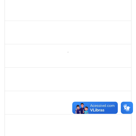
1289027
ROSELI AMADO DA SILVA GARCIA
Docente
23007.00022937/2024-05
19/02/2025
05/03/2025
Concluído
1771488
VIRGILIO RODRIGUES DOS SANTOS
Técnico
23007.00024610/2024-36
10/02/2025
10/05/2025
Concluído
2260644
NILO CARLOS BANDEIRA NICÁCIO HONDA
Técnico
23007.00026283/2024-67
10/02/2025
10/05/2025
Concluído
2257489
MARCELO DE JESUS DE AZEVEDO
Técnico
23007.00000015/2025-36
03/02/2025
28/02/2025
Concluído
1079043
SARAH URIAS DA SILVA BARROS
Técnico
23007.00024869/2024-27
03/02/2025
28/02/2025
Concluído
2157034
IZIANE DA SILVA ANDRADE
Técnico
23007.00023071/2024-73
03/02/2025
02/03/2025
Concluído