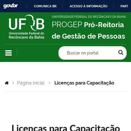
COMUNICA BR
ACESSO À INFORMAÇÃO
PARTI
IR
UNIVERSIDADE FEDERAL DO RECÔNCAVO DA BAHIA
PROGEP
Pró-Reitoria
PARA
O
de Gestão de Pessoas
CONTEÚDO
Buscar no portal
Página inicial
Licenças para Capacitação
Licenças para Capacitação