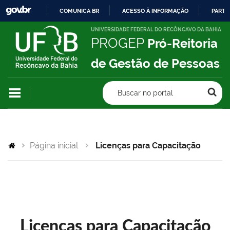
COMUNICA BR
ACESSO À INFORMAÇÃO
PARTI
IR
UNIVERSIDADE FEDERAL DO RECÔNCAVO DA BAHIA
PROGEP
Pró-Reitoria
PARA
O
de Gestão de Pessoas
CONTEÚDO
Buscar no portal
Página inicial
Licenças para Capacitação
Licenças para Capacitação