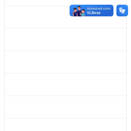
18/12/2024
Concluído
2027532
DANIEL EWERTON SANTOS BRITO
Técnico
23007.00006284/2024-41
02/12/2024
28/02/2025
Concluído
Técnico
23007.00017371/2024-34
02/12/2024
01/03/2025
Concluído
1753693
sabrina carvalho machado
Técnico
23007.00020646/2024-73
02/12/2024
02/03/2025
Concluído
1924041
JAIR WYZYKOWSKI
Docente
23007.00022355/2023-08
01/12/2024
28/02/2025
Concluído
1530215
WARLEY RIBEIRO DIAS
Técnico
23007.00029206/2023-10
01/12/2024
30/12/2024
Concluído
1755349
MARYLUCIA DE SOUZA RIBEIRO SAMPAIO
Técnico