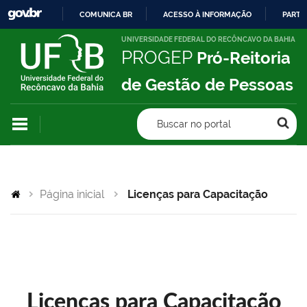
COMUNICA BR
ACESSO À INFORMAÇÃO
PARTI
IR
UNIVERSIDADE FEDERAL DO RECÔNCAVO DA BAHIA
PROGEP
Pró-Reitoria
PARA
O
de Gestão de Pessoas
CONTEÚDO
Buscar no portal
Página inicial
Licenças para Capacitação
Licenças para Capacitação