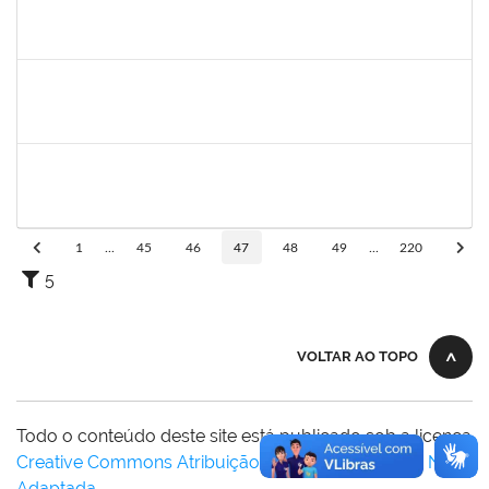
1757769
HADSON DE OLIVEIRA SANTOS
Técnico
23007.00023634/2024-04
25/01/2025
24/04/2025
Concluído
1756209
LUCIANA SANTANA LORDELO SANTOS
Técnico
23007.00023754/2024-62
21/01/2025
20/04/2025
Concluído
2257968
TAIANE OLIVEIRA MENEZES LEITE
Técnico
23007.00023196/2024-93
20/01/2025
19/02/2025
Concluído
1
...
45
46
47
48
49
...
220
5
VOLTAR AO TOPO
Todo o conteúdo deste site está publicado sob a licença
Creative Commons Atribuição-SemDerivações 3.0 Não
Adaptada
.