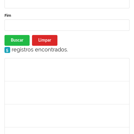
Fim
Buscar
Limpar
registros encontrados.
5
Matrícula
Nome
Cargo
Processo
Início
Fim
Status
2327547
FABIO OLIVEIRA DA SILVA
Técnico
23007.00021942/2024-98
27/01/2025
17/02/2025
Concluído
1761269
JAMILE ANDRADE PASSOS
Técnico
23007.00025416/2024-02
26/01/2025
25/04/2025
Concluído