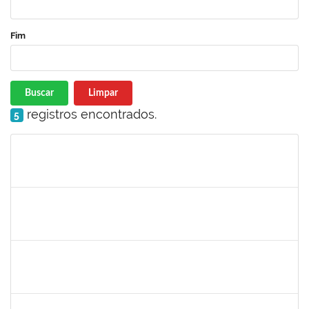
Fim
Buscar
Limpar
registros encontrados.
5
Matrícula
Nome
Cargo
Processo
Início
Fim
Status
1924041
JAIR WYZYKOWSKI
Docente
23007.00022355/2023-08
01/12/2024
28/02/2025
Concluído
1530215
WARLEY RIBEIRO DIAS
Técnico
23007.00029206/2023-10
01/12/2024
30/12/2024
Concluído