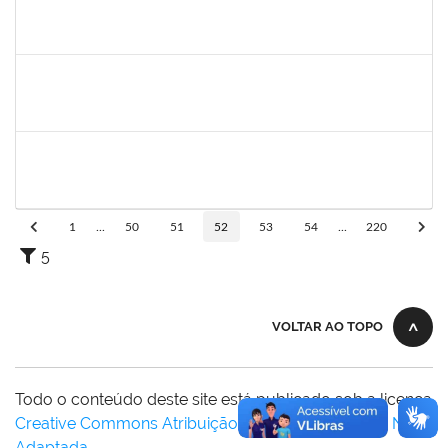
1755349
MARYLUCIA DE SOUZA RIBEIRO SAMPAIO
Técnico
23007.00019580/2024-46
25/11/2024
23/01/2025
Concluído
1760922
JUCELIA OLIVEIRA SANTOS
Técnico
23007.00031824/2023-37
21/11/2024
20/12/2024
Concluído
1983983
PABLO ENRIQUE ABRAHAM ZUNINO
Docente
23007.00015909/2024-29
21/11/2024
18/02/2025
Concluído
1
...
50
51
52
53
54
...
220
5
VOLTAR AO TOPO
Todo o conteúdo deste site está publicado sob a licença
Creative Commons Atribuição-SemDerivações 3.0 Não
Adaptada
.