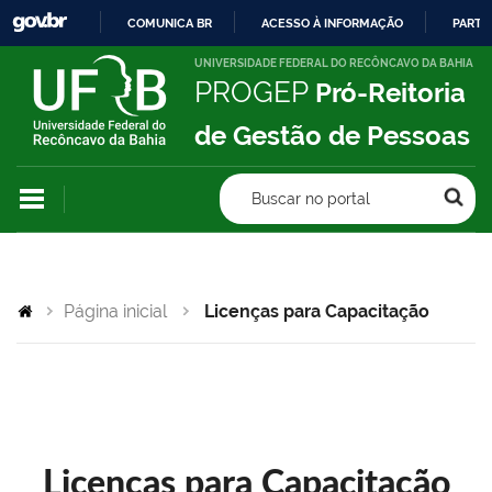
COMUNICA BR
ACESSO À INFORMAÇÃO
PARTI
IR
UNIVERSIDADE FEDERAL DO RECÔNCAVO DA BAHIA
PROGEP
Pró-Reitoria
PARA
O
de Gestão de Pessoas
CONTEÚDO
Buscar no portal
Página inicial
Licenças para Capacitação
Licenças para Capacitação