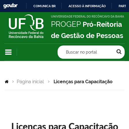
COMUNICA BR
ACESSO À INFORMAÇÃO
PARTI
IR
UNIVERSIDADE FEDERAL DO RECÔNCAVO DA BAHIA
PROGEP
Pró-Reitoria
PARA
O
de Gestão de Pessoas
CONTEÚDO
Buscar no portal
Página inicial
Licenças para Capacitação
Licenças para Capacitação