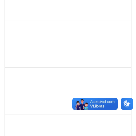
1841026
DEYSE DE SOUZA GONCALVES
Técnico
23007.00005041/2025-37
15/12/2025
14/01/2026
Concluído
1838442
VITORIA CAROLINE DA SILVA PORTO
Técnico
23007.00003277/2025-38
08/12/2025
19/01/2026
Concluído
1026881
KASSIO CARVALHO DA SILVA
Técnico
23007.00024968/2024-70
02/12/2025
31/12/2025
Concluído
1847366
ANGELA CRISTINA DE OLIVEIRA LIMA
Técnico
23007.00005268/2025-19
25/11/2025
19/12/2025
Concluído
2328936
JENILDA BASTOS ALMEIDA PINHEIRO
Técnico
23007.00007283/2025-31
24/11/2025
08/12/2025
Concluído
1162621
WILLIAM OLIVEIRA SILVA SANTOS
Técnico
23007.00012085/2025-66
24/11/2025
19/12/2025
Concluído