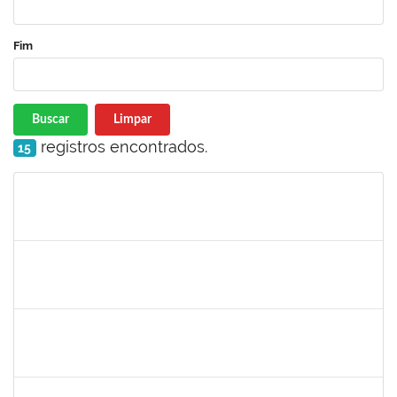
Fim
Buscar
Limpar
registros encontrados.
15
Matrícula
Nome
Cargo
Processo
Início
Fim
Status
1630771
WALTER DA SILVA FRAGA FILHO
Docente
23007.00024743/2025-31
01/03/2026
29/05/2026
Concluído
1123222
IGOR SANTOS AMARAL
Docente
23007.00000128/2026-86
01/03/2026
29/05/2026
Concluído