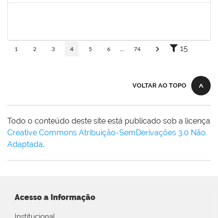
HELENILDO SANTANA DOS SANTOS
HELENILDO SANTANA DOS SANTOS
Técnico
23007.00014634/2025-16
24/11/2025
23/12/2025
Concluído
15
1
2
3
4
5
6
...
74
VOLTAR AO TOPO
Todo o conteúdo deste site está publicado sob a licença
Creative Commons Atribuição-SemDerivações 3.0 Não
Adaptada
.
Acesso a Informação
Institucional