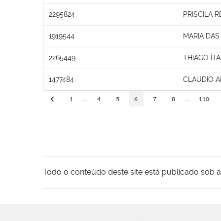
2295824
PRISCILA R
1919544
MARIA DA
2265449
THIAGO ÍT
1477484
CLAUDIO A
1
...
4
5
6
7
8
...
110
Todo o conteúdo deste site está publicado sob a