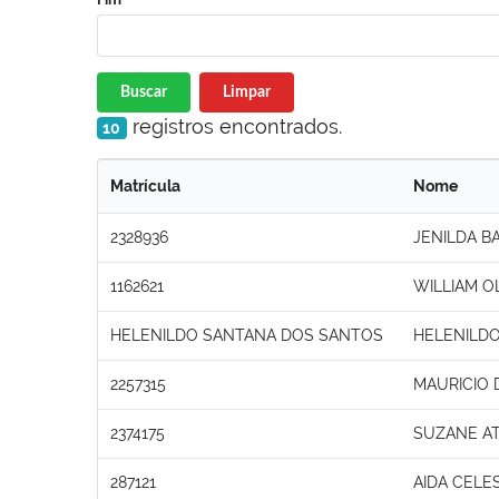
Buscar
Limpar
registros encontrados.
10
Matrícula
Nome
2328936
JENILDA B
1162621
WILLIAM O
HELENILDO SANTANA DOS SANTOS
HELENILD
2257315
MAURICIO
2374175
SUZANE AT
287121
AIDA CELES