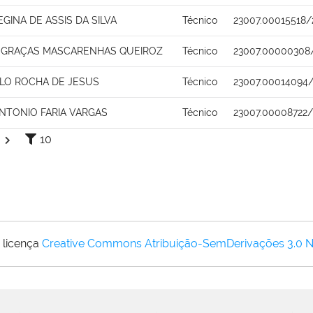
EGINA DE ASSIS DA SILVA
Técnico
23007.00015518/
S GRAÇAS MASCARENHAS QUEIROZ
Técnico
23007.00000308
ALO ROCHA DE JESUS
Técnico
23007.00014094
NTONIO FARIA VARGAS
Técnico
23007.00008722/
10
 licença
Creative Commons Atribuição-SemDerivações 3.0 