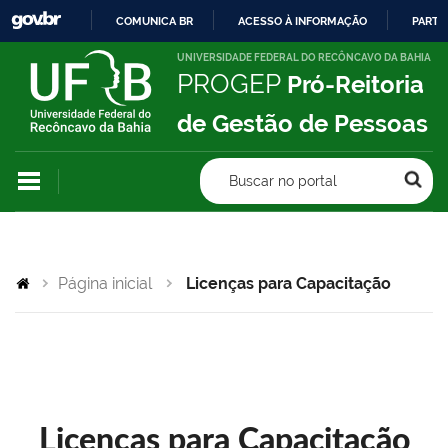
COMUNICA BR
ACESSO À INFORMAÇÃO
PARTI
IR
UNIVERSIDADE FEDERAL DO RECÔNCAVO DA BAHIA
PROGEP
Pró-Reitoria
PARA
O
de Gestão de Pessoas
CONTEÚDO
Buscar no portal
Página inicial
Licenças para Capacitação
Licenças para Capacitação