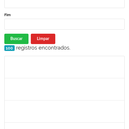
Fim
Buscar
Limpar
registros encontrados.
100
Matrícula
Nome
Cargo
Processo
Início
Fim
Status
1573301
JOMARA SILVA DOS SANTOS SOUZA
Técnico
23007.00018038/2019-82
01/02/2021
02/03/2021
Concluído
1836666
CLAUDIA DE SOUZA SANTOS
Técnico
23007.00018959/2020-44
11/01/2021
09/02/2021
Concluído