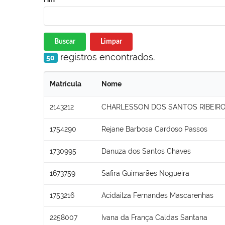
Buscar
Limpar
registros encontrados.
50
Matrícula
Nome
2143212
CHARLESSON DOS SANTOS RIBEIR
1754290
Rejane Barbosa Cardoso Passos
1730995
Danuza dos Santos Chaves
1673759
Safira Guimarães Nogueira
1753216
Acidailza Fernandes Mascarenhas
2258007
Ivana da França Caldas Santana