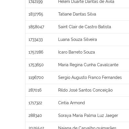
1742199
Heleni Duarte Dantas de Ávila
1837765
Tatiane Dantas Silva
1858047
Saint Clair de Castro Batista
1733433
Luana Souza Silveira
1757286
Icaro Barreto Souza
1753650
Maria Regina Cunha Cavalcante
1196700
Sergio Augusto Franco Fernandes
287016
Rildo José Santos Conceição
1717322
Cintia Armond
288340
Soraya Maria Palma Luz Jaeger
2025542
Naiana de Carvalho guimarães