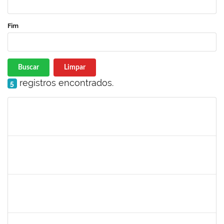
Fim
Buscar
Limpar
registros encontrados.
5
Matrícula
Nome
Cargo
Processo
Início
Fim
Status
1735813
Marcel Teles de Oliveira Pedreira
Técnico
23007.00015326/2019-71
02/12/2019
01/03/2020
Concluído
1871195
Verônica Ribeiro Viana
Técnico
23007.00022113/2019-95
02/12/2019
31/12/2019
Concluído