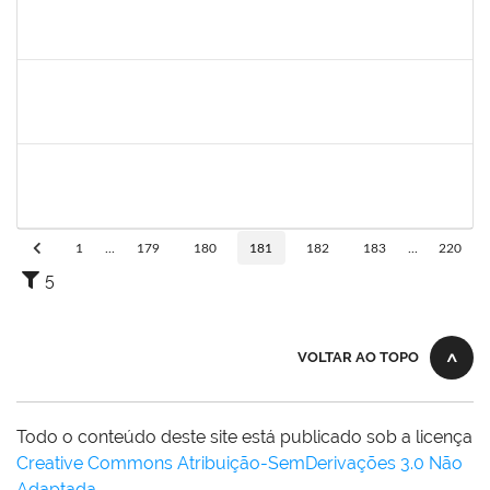
1887545
Carolina Yamamoto Santos Martins
Docente
23007.00022218/2019-33
02/12/2019
01/02/2020
Concluído
1477484
Claudio Antonio Faria Vargas
Técnico
23007.00024322/2019-67
02/12/2019
31/12/2019
Concluído
1744760
Francis Valter Pepe Franca
Docente
23007.00017949/2019-60
01/12/2019
30/01/2020
Concluído
1
...
179
180
181
182
183
...
220
5
VOLTAR AO TOPO
Todo o conteúdo deste site está publicado sob a licença
Creative Commons Atribuição-SemDerivações 3.0 Não
Adaptada
.