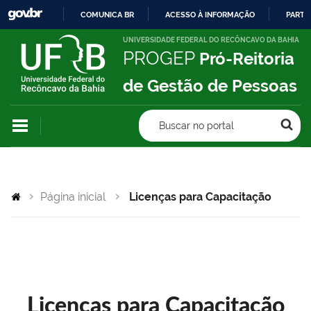
COMUNICA BR
ACESSO À INFORMAÇÃO
PARTI
IR
UNIVERSIDADE FEDERAL DO RECÔNCAVO DA BAHIA
PROGEP
Pró-Reitoria
PARA
O
de Gestão de Pessoas
CONTEÚDO
Buscar no portal
Página inicial
Licenças para Capacitação
Licenças para Capacitação