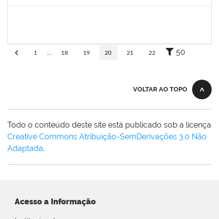
Concluído
1755265
Karina de Sousa Silva
Técnico
23007.00010003/2019-38
17/06/2019
31/07/2019
Concluído
50
1
...
18
19
20
21
22
VOLTAR AO TOPO
Todo o conteúdo deste site está publicado sob a licença
Creative Commons Atribuição-SemDerivações 3.0 Não
Adaptada
.
Acesso a Informação