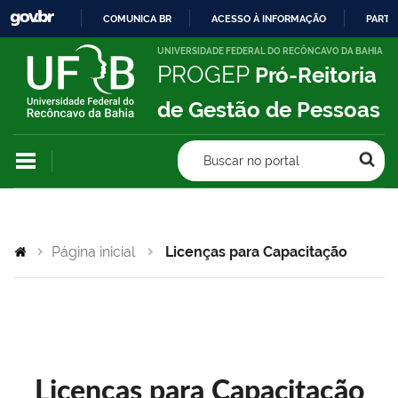
COMUNICA BR
ACESSO À INFORMAÇÃO
PARTI
IR
UNIVERSIDADE FEDERAL DO RECÔNCAVO DA BAHIA
PROGEP
Pró-Reitoria
PARA
O
de Gestão de Pessoas
CONTEÚDO
Buscar no portal
Página inicial
Licenças para Capacitação
Licenças para Capacitação