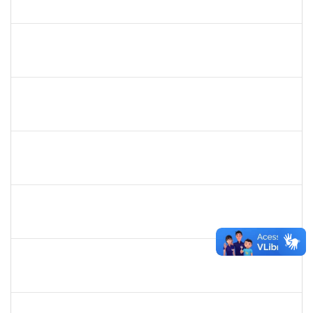
23007.00005596/2019-08
22/07/2019
04/09/2019
Concluído
1661315
Nayara Andrade de Oliveira
Técnico
23007.0007982/2019-91
20/07/2019
17/10/2019
Concluído
1467312
Jacira Teixeira Castro
Docente
23007.00014404/2019-36
19/07/2019
17/08/2019
Concluído
1760580
Cristiane Nunes
Técnico
23007.00015943/2019-96
19/07/2019
16/09/2019
Concluído
1635765
Urbanir Santana Rodrigues
Docente
23007.00014188/2019-48
18/07/2019
16/09/2019
Concluído
285662
Carlos Alfredo Lopes de Carvalho
Docente
23007.00028820/2018-68
16/07/2019
13/10/2019
Concluído
1754538