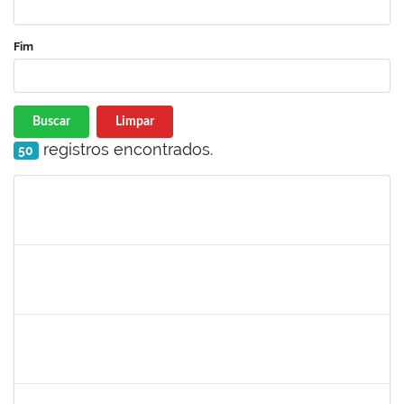
Fim
Buscar
Limpar
registros encontrados.
50
Matrícula
Nome
Cargo
Processo
Início
Fim
Status
1567525
Neilton da Silva
Docente
23007.00017511/2019-52
19/08/2019
18/11/2019
Concluído
1753026
Osman de Souza Lemos
Técnico
23007.00019048/2019-69
16/08/2019
15/11/2019
Concluído