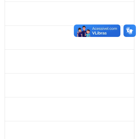
1871134
Lucilene Rocha Santos
Técnico
23007.00012741/2019-26
03/07/2019
01/08/2019
Concluído
1332587
Silvana Lúcia da Silva Lima
Docente
23007.00010479/2019-87
01/07/2019
29/08/2019
Concluído
1715969
Patricia Veiga Nascimento
Docente
23007.00013484/2019-44
29/06/2019
27/09/2019
Concluído
279567
Benedita Conceição dos Santos
Técnico
23007.00011321/2019-51
17/06/2019
14/09/2019
Concluído
1838442
Vitória Caroline da Silva Porto
Técnico
23007.00012678/2019-78
17/06/2019
26/07/2019
Concluído
1755265
Karina de Sousa Silva
Técnico
23007.00010003/2019-38
17/06/2019