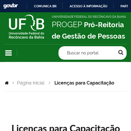
COMUNICA BR
ACESSO À INFORMAÇÃO
PARTI
IR
UNIVERSIDADE FEDERAL DO RECÔNCAVO DA BAHIA
PROGEP
Pró-Reitoria
PARA
O
de Gestão de Pessoas
CONTEÚDO
Buscar no portal
Página inicial
Licenças para Capacitação
Licenças para Capacitação