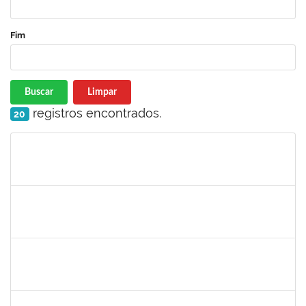
Fim
Buscar
Limpar
registros encontrados.
20
Matrícula
Nome
Cargo
Processo
Início
Fim
Status
285662
Carlos Alfredo Lopes de Carvalho
Docente
23007.00028820/2018-68
16/07/2019
13/10/2019
Concluído
1754538
Antonio Carlos Dias da E. Jr.
Técnico
23007.004267/2019-98
15/07/2019
13/10/2019
Concluído