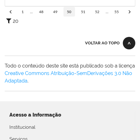
31/07/2019
Concluído
1
...
48
49
50
51
52
...
55
20
VOLTAR AO TOPO
Todo o conteúdo deste site está publicado sob a licença
Creative Commons Atribuição-SemDerivações 3.0 Não
Adaptada
.
Acesso a Informação
Institucional
Serviços