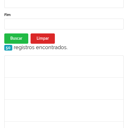
Fim
Buscar
Limpar
registros encontrados.
50
Matrícula
Nome
Cargo
Processo
Início
Fim
Status
1761110
Thainan Souza dos Santos
Técnico
23007.00011349/2019-71
08/07/2019
05/09/2019
Concluído
1730935
Tiago Fernandes Athayde Novaes
Técnico
23007.00011235/2019-45
05/07/2019
04/09/2019
Concluído