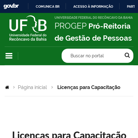
COMUNICA BR
ACESSO À INFORMAÇÃO
PARTI
IR
UNIVERSIDADE FEDERAL DO RECÔNCAVO DA BAHIA
PROGEP
Pró-Reitoria
PARA
O
de Gestão de Pessoas
CONTEÚDO
Buscar no portal
Página inicial
Licenças para Capacitação
Licenças para Capacitação