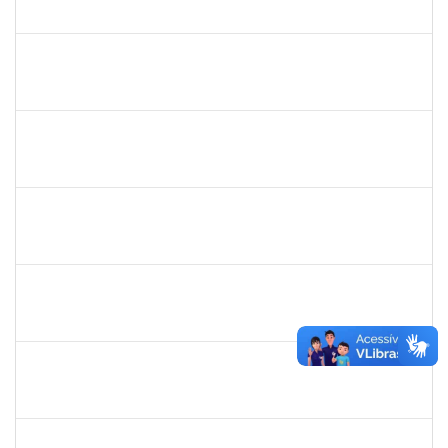
23007.0011148/2019-66
13/05/2019
14/06/2019
Concluído
1781055
Caillan Farias Silva
Técnico
23007.00012176/2019-52
13/05/2019
12/08/2019
Concluído
1525345
Nilson Weisheimer
Docente
23007.2815/2019-17
11/05/2019
11/08/2019
Concluído
1754170
François Santos de Brito
Técnico
23007.0009952/2019-57
08/05/2019
06/06/2019
Concluído
Maria Bárbara Gonçalves
Técnico
23007.0003590/2019-44
06/05/2019
04/06/2019
Concluído
1717960
Ana Verônica Rodrigues da Silva
Docente
23007.0006370/2019-62
06/05/2019
04/06/2019
Concluído
1996463