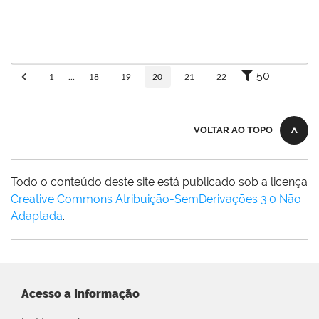
Concluído
1581481
Jadmilson da Cruz Dias
Docente
23007.2811/2019-28
01/04/2019
01/07/2019
Concluído
50
1
...
18
19
20
21
22
VOLTAR AO TOPO
Todo o conteúdo deste site está publicado sob a licença
Creative Commons Atribuição-SemDerivações 3.0 Não
Adaptada
.
Acesso a Informação