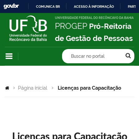
COMUNICA BR
ACESSO À INFORMAÇÃO
PARTI
IR
UNIVERSIDADE FEDERAL DO RECÔNCAVO DA BAHIA
PROGEP
Pró-Reitoria
PARA
O
de Gestão de Pessoas
CONTEÚDO
Buscar no portal
Página inicial
Licenças para Capacitação
Licenças para Capacitação