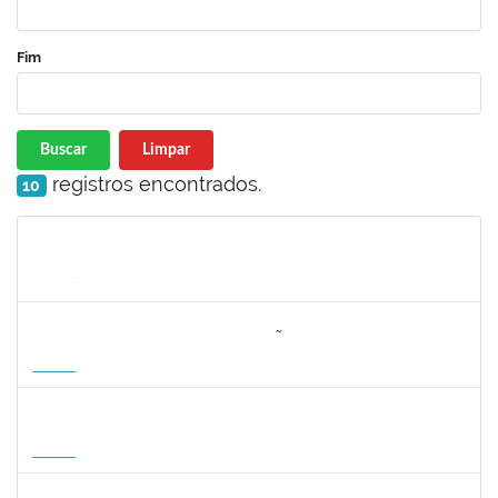
Fim
Buscar
Limpar
registros encontrados.
10
Matrícula
Nome
Cargo
Processo
Início
Fim
Status
3064953
EVANDRO DE OLIVEIRA MAGALHÃES FILHO
Docente
3007.00000880/2026-55
08/04/2027
06/07/2027
Futuro
1162621
WILLIAM OLIVEIRA SILVA SANTOS
Técnico
23007.00012085/2025-66
11/01/2027
05/02/2027
Futuro