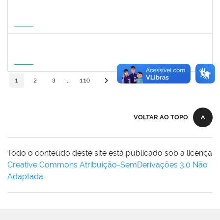
1822447
LUCAS AMARAL MARTINS
Técnico
23007.00010952/2026-02
14/09/2026
12/12/2026
Futuro
1757841
DEBORA ALVES FEITOSA
Docente
23007.00008581/2026-96
10/09/2026
08/12/2026
Futuro
10
1
2
3
...
110
VOLTAR AO TOPO
Todo o conteúdo deste site está publicado sob a licença
Creative Commons Atribuição-SemDerivações 3.0 Não
Adaptada
.